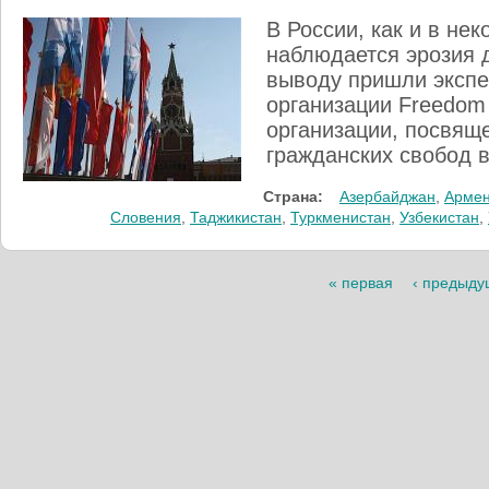
В России, как и в не
наблюдается эрозия 
выводу пришли экспе
организации Freedom 
организации, посвящ
гражданских свобод в
Страна:
Азербайджан
,
Арме
Словения
,
Таджикистан
,
Туркменистан
,
Узбекистан
,
Страницы
« первая
‹ предыд