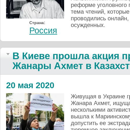
реформе уголовного 
тема чтений, которые
проводились онлайн,
Страна:
осужденных.
Россия
В Киеве прошла акция п
Жанары Ахмет в Казахс
20 мая 2020
Живущая в Украине г
Жанара Ахмет, ищуща
несколькими активис
вышла к Мариинскому
допустить ее экстради
тюремное заключени