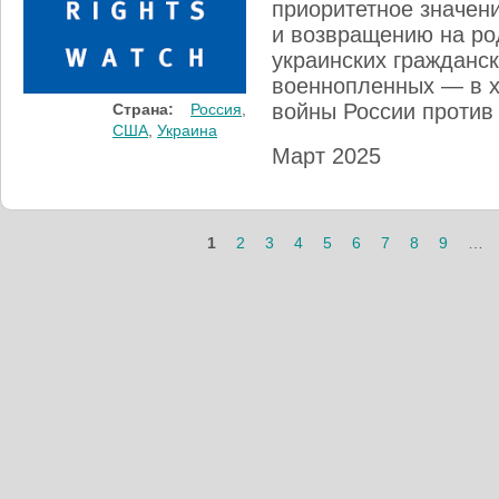
приоритетное значен
и возвращению на ро
украинских гражданск
военнопленных — в х
войны России против
Страна:
Россия
,
США
,
Украина
Март 2025
1
2
3
4
5
6
7
8
9
…
Страницы