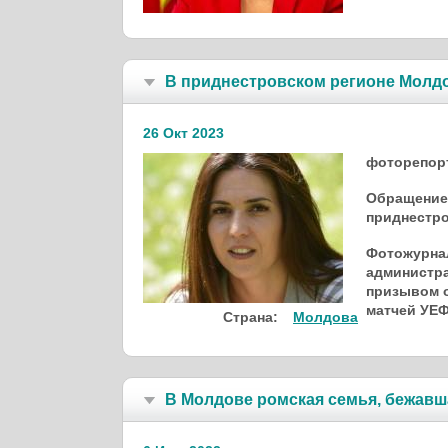
В приднестров­ском регионе Мол­до
26 Окт 2023
фоторепор
Обращение 
приднестро
Фотожурнал
администра
призывом о
матчей УЕФ
Страна:
Молдова
В Молдове ромская семья, бежавш