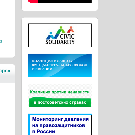
а
арс»