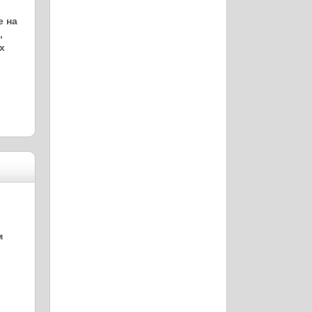
е на
,
х
м