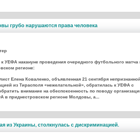
вы грубо нару­ша­­ются права человека
тер
к УЕФА накануне проведения очередного футбольного матча 
вском регионе:
ист Елена Коваленко, объявленная 21 сентября непризнанно
цией из Тирасполя «нежелательной», обратилась к УЕФА с
братить внимание на обеспокоенность по поводу организаци
А в приднестровском регионе Молдовы, а...
ая из Украины, столкнулась с дискриминацией.