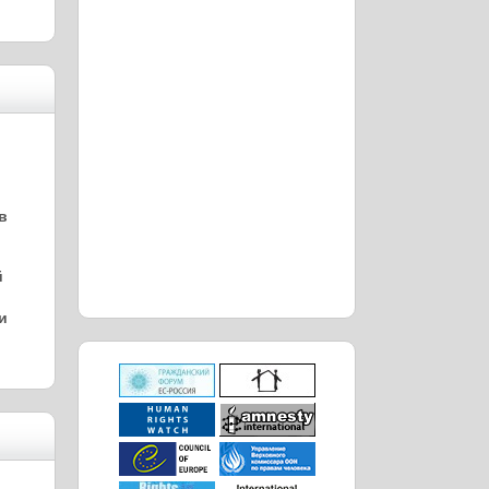
в
й
и