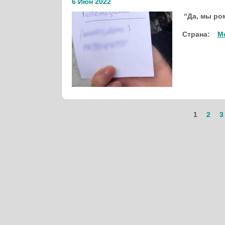
6 Июн 2022
“Да, мы ро
Страна:
М
1
2
3
Страницы