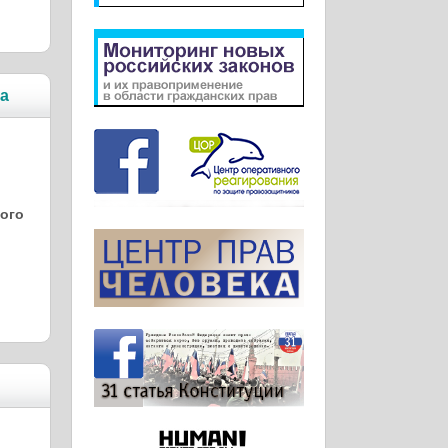
ка
того