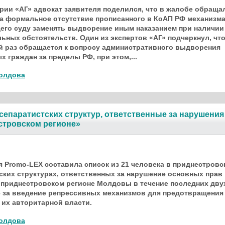
рии «АГ» адвокат заявителя поделился, что в жалобе обраща
а формальное отсутствие прописанного в КоАП РФ механизма
го суду заменять выдворение иным наказанием при наличии
ьных обстоятельств. Один из экспертов «АГ» подчеркнул, чт
й раз обращается к вопросу административного выдворения
х граждан за пределы РФ, при этом,...
олдова
сепаратистских структур, ответственные за нарушения
стровском регионе»
 Promo-LEX составила список из 21 человека в приднестровс
ских структурах, ответственных за нарушение основных прав
 приднестровском регионе Молдовы в течение последних дву
же за введение репрессивных механизмов для предотвращения
 их авторитарной власти.
олдова