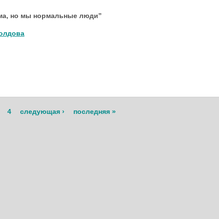
ма, но мы нормальные люди”
олдова
4
следующая ›
последняя »