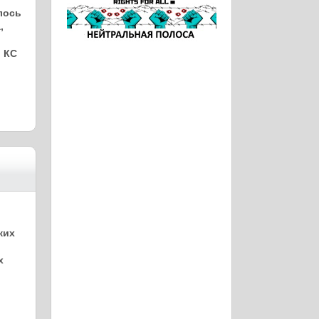
лось
,
о КС
ких
х