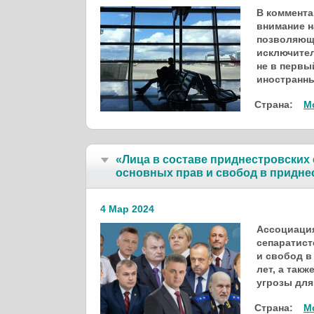
В коммента
внимание н
позволяюще
исключител
не в первы
иностранны
Страна:
М
«Лица в составе приднестровских 
основных прав и свобод в придне
4 Мар 2024
Ассоциация
сепаратист
и свобод в
лет, а так
угрозы для
Страна:
М