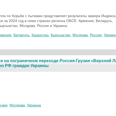
ппа по борьбе с пытками представляет результаты замера Индекса
ок за 2024 год в семи странах региона ОБСЕ: Армения, Беларусь,
Кыргызстан, Молдова, Россия и Украина.
рмения
,
Беларусь
,
Казахстан
,
Кыргызстан
,
Молдова
,
Россия
,
Украин
е на пограничном переходе Россия-Грузия «Верхний Л
из РФ граждан Украины
2025
узия
,
Молдова
,
Украина