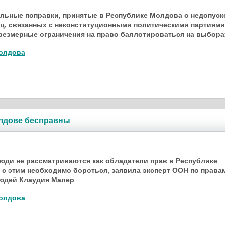
льные поправки, принятые в Республике Молдова о недопуск
, связанных с неконституционными политическими партиями
резмерные ограничения на право баллотироваться на выбора
олдова
лдове бесправны
ди не рассматриваются как обладатели прав в Республике
 с этим необходимо бороться, заявила эксперт ООН по права
юдей Клаудия Малер
олдова