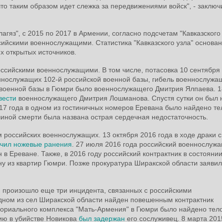
 что таким образом идет слежка за передвижениями войск", - заключ
яз", с 2015 по 2017 в Армении, согласно подсчетам "Кавказского 
ийскими военнослужащими. Статистика "Кавказского узла" основан
х открытых источников.
российскими военнослужащими. В том числе, потасовка 10 сентября
ннослужащих 102-й российской военной базы, гибель военнослужа
о военной базы в Гюмри было военнослужащего Дмитрия Ялпаева. 1
вести
военнослужащего Дмитрия Лошманова. Спустя сутки он был 
17 года в одном из гостиничных номеров Еревана было найдено те
иной смерти была названа острая сердечная недостаточность.
м российских военнослужащих. 13 октября 2016 года в ходе драки с
чил ножевые ранения
. 27 июля 2016 года российский военнослуж
 в Ереване. Также, в 2016 году российский контрактник в состояни
ну из квартир Гюмри. Позже прокуратура Ширакской области заявил
.
, произошло еще три инцидента, связанных с российскими
одном из сел Ширакской области найден повешенным контрактник
ориального комплекса "Мать-Армения" в Гюмри было найдено тел
ию в убийстве Новикова
был задержан
его сослуживец. 8 марта 201