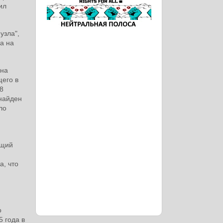
ил
узла",
а на
 на
щего в
8
найден
ло
ащий
и
а, что
о
5 года в