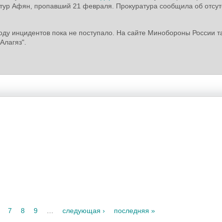
р Афян, пропавший 21 февраля. Прокуратура сообщила об отсут
оду инцидентов пока не поступало. На сайте Минобороны России т
Алагяз".
7
8
9
…
следующая ›
последняя »