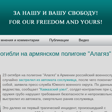
, мнения и комментарии
Публикации
Видео
огибли на армянском полигоне "Алагяз"
23 октября на полигоне "Алагяз" в Армении российский военнос
случайно
застрелил из автомата сослуживца
, после чего покончил
собой, заявила пресс-служба Южного военного округа. По данны
ведомства, сообщает "
Кавказский узел
", солдат-контрактник при 
оружия грубо нарушил требования безопасности и непроизвольн
выстрелил из автомата, смертельно ранив сослуживца.
Это далеко не первый трагический инцидент, произошедший с