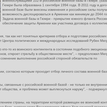
военнослужащими 102-й российской военной базы в Гюмри. (Баз
Гюмри была образована 1 сентября 1994 года. В 2011 году в дого
военной базе были внесены изменения и российские силы получ
возможность дислоцироваться в Армении как минимум до 2044 го
Задача военной базы в Гюмри - прикрытие южного фланга России
обеспечение защиты Армении как участника договора о коллекти
 так как нет понятных критериев отбора и подготовки российских
рт Центра политических и международных исследований Рубен Мег
 кто-то из воинского контингента в состоянии подобного эмоциона
нов, откроет стрельбу в общественном месте", – предположил Мег
д сомнение выполнение российской стороной обязательств по
и, согласно которым проходит отбор личного состава военной баз
ы, связанные с российской военной базой - не только ее внутренн
т общества, и проблема может выплеснуться наружу", - подчеркнул
елением страны, на территории которой размещен ее воинский конт
а базе, считает глава Ванадзорского офиса Хельсинкской гражда