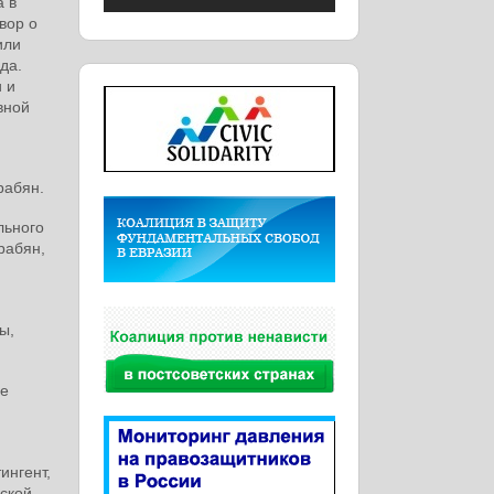
а в
вор о
или
да.
 и
вной
рабян.
льного
рабян,
ы,
ие
ингент,
нской