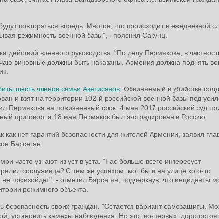
будут повторяться впредь. Многое, что происходит в ежедневной с
ывая режимность военной базы", - пояснил Сакунц.
ка действий военного руководства. "По делу Пермякова, в частност
учаю виновные должны быть наказаны. Армения должна поднять во
ик.
биты шесть членов семьи Аветисянов
. Обвиняемый в убийстве cолд
ван и взят на территории 102-й российской военной базы под уси
удил Пермякова на пожизненный срок. 4 мая 2017 российский суд пр
ый приговор, а 18 мая Пермяков был экстрадирован в Россию.
ак как нет гарантий безопасности для жителей Армении, заявил гла
вон Барсегян.
мри часто узнают из уст в уста. "Нас больше всего интересует
трелил сослуживца? С тем же успехом, мог бы и на улице кого-то
о не произойдет", - отметил Барсегян, подчеркнув, что инциденты м
итории режимного объекта.
ть безопасность своих граждан. "Остается вариант самозащиты. Мо
зой, установить камеры наблюдения. Но это, во-первых, дорогосто