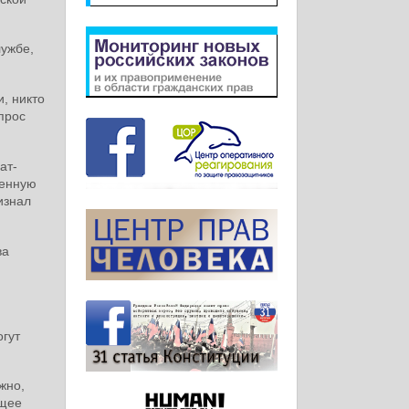
лужбе,
и, никто
прос
ат-
ленную
изнал
ва
огут
жно,
ящее