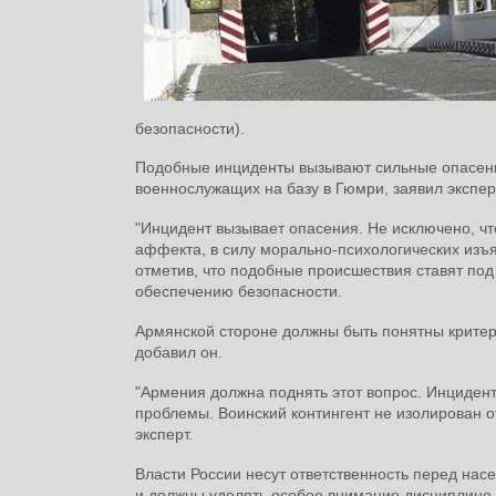
безопасности).
Подобные инциденты вызывают сильные опасения,
военнослужащих на базу в Гюмри, заявил экспе
"Инцидент вызывает опасения. Не исключено, что
аффекта, в силу морально-психологических изъя
отметив, что подобные происшествия ставят по
обеспечению безопасности.
Армянской стороне должны быть понятны критери
добавил он.
"Армения должна поднять этот вопрос. Инцидент
проблемы. Воинский контингент не изолирован о
эксперт.
Власти России несут ответственность перед нас
и должны уделять особое внимание дисциплине н