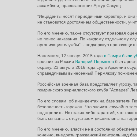
ассамблеи, правозащитник Артур Сакунц.
"Инциденты носят периодичный характер, и они 
не становится достоянием общественности, учит
По его мнению, также отсутствует правовая оцен
не понес наказания. По каждому отдельному сл
организации службы", - подчеркнул правозащитн
Напомним, 12 января 2015 года
в Гюмри были у
срочник из России
Валерий Пермяков
был аресто
охрану. 23 августа 2016 года суд в Армении ос
справедливым вынесенный Пермякову пожизненн
Российская военная база представляет угрозу, т
гюмринского журналистского клуба "Аспарез" Ле
По его словам, об инцидентах на базе жители Гю
безопасность горожан. Что значить случайно зас
подстрелить. Нет каких-либо гарантий, что таког
быть связаны с отсутствием дисциплины на терр
По его мнению, власти не в состоянии обеспечи
конечно, внедрить гражданский контроль над ба