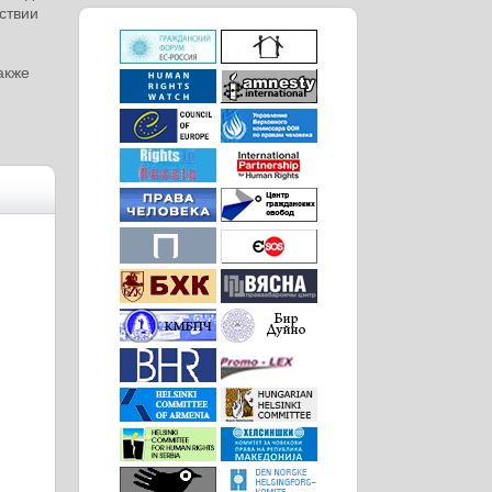
ствии
акже