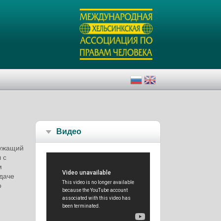
Видео
лужащий
 с
м
сдаче
о