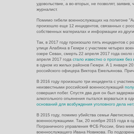
удовольствие, а во-вторых, не позволят, заявив,
журналист.
Помимо гибели военнослужащих на полигоне "Алаг
произошло еще 12 инцидентов, связанных с росс
собственных материалах и информации из други
Так, в 2017 году произошло пять инцидентов с 
улице Алабяна в Гюмри с участием четырех вое
озере Севан, смерть 22 апреля 2017 года окол
апреля 2017 года
стало известно о пропаже без 
в одном из жилых районов Гюмри. А 1 января 20
российского офицера Виктора Емельянова. Прич
В 2016 году произошло три инцидента с участие
неизвестными российский военнослужащий
полу
совершил побег. Спустя два дня он был задержан
алкогольного опьянения пытался ворваться в од
оснований для возбуждения уголовного дела нет
В 2015 году, помимо убийства семьи Аветисянов
военнослужащими. Так, 20 ноября 2015 года в 
Пограничного управления ФСБ России, близ мем
военнослужащего Ивана Новикова. По подозрен