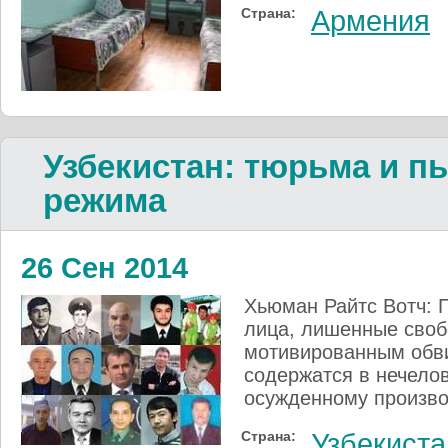
Страна:
Армения
Узбекистан: тюрьма и п
режима
26 Сен 2014
Хьюман Райтс Вотч: 
лица, лишенные своб
мотивированным обви
содержатся в нечело
осужденному произво
Страна:
Узбекиста