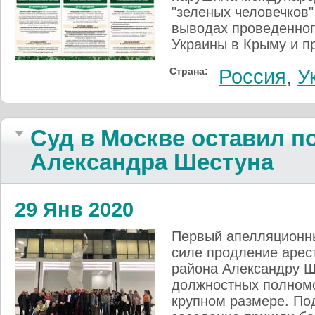
"зеленых человечков"
выводах проведенног
Украины в Крыму и п
Страна:
Россия
,
У
Суд в Москве оставил п
Александра Шестуна
29 Янв 2020
Первый апелляционны
силе продление арес
района Александру Ш
должностных полномо
крупном размере. По