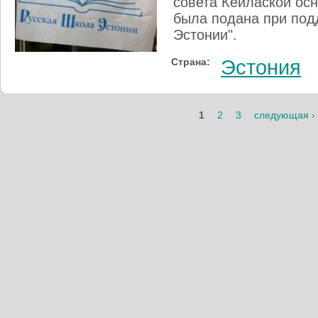
совета Кейлаской ос
была подана при под
Эстонии".
Страна:
Эстония
Страницы
1
2
3
следующая ›