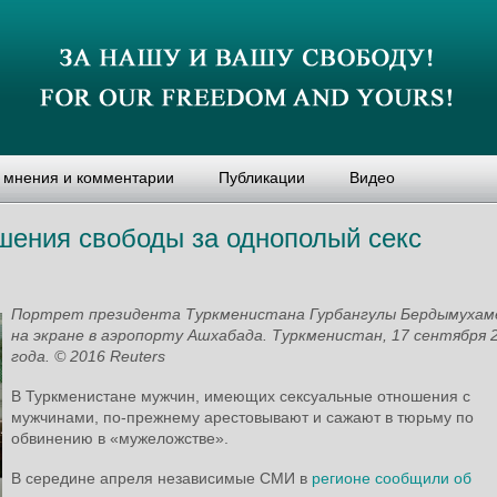
, мнения и комментарии
Публикации
Видео
ишения свободы за однополый секс
Портрет президента Туркменистана Гурбангулы Бердымухам
на экране в аэропорту Ашхабада. Туркменистан, 17 сентября 
года. © 2016 Reuters
В Туркменистане мужчин, имеющих сексуальные отношения с
мужчинами, по-прежнему арестовывают и сажают в тюрьму по
обвинению в «мужеложстве».
В середине апреля независимые СМИ в
регионе сообщили об