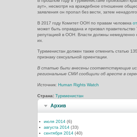
В прошлом году в Туркменистане произошел кр
аут», несмотря на враждебное отношение общес
заявления он пропал без вести, затем ненадолго
В 2017 году Комитет ООН по правам человека
о
может быть оправдана и призвал правительство
репутацией в ООН. Власти должны немедленно с
их.
Туркменистан должен также отменить статью 135
признаку сексуальной ориентации.
В статью были внесены соответствующие исп
региональные СМИ сообщили об аресте в сере
Источник:
Human Rights Watch
Страна:
Туркменистан
Архив
июля 2014
(6)
августа 2014
(33)
сентября 2014
(40)