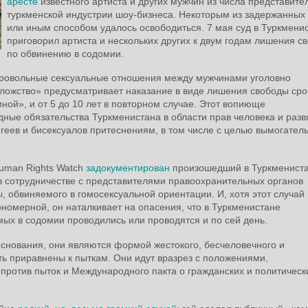
аресте
известного артиста и других мужчин из числа представите
туркменской индустрии шоу-бизнеса. Некоторым из задержанных
или иным способом удалось освободиться. 7 мая суд в Туркмени
приговорил артиста и нескольких других к двум годам лишения с
по обвинению в содомии.
добровольные сексуальные отношения между мужчинами уголовно
ложство» предусматривает наказание в виде лишения свободы сро
ной», и от 5 до 10 лет в повторном случае. Этот вопиюще
ые обязательства Туркменистана в области прав человека и разв
геев и бисексуалов притеснениям, в том числе с целью вымогатель
uman Rights Watch
задокументирован
произошедший в Туркмениста
 в сотрудничестве с представителями правоохранительных органов
 обвиняемого в гомосексуальной ориентации. И, хотя этот случай
ономерной, он наталкивает на опасения, что в Туркменистане
х в содомии проводились или проводятся и по сей день.
снования, они являются формой жестокого, бесчеловечного и
ь приравнены к пыткам. Они идут вразрез с положениями,
ротив пыток и Международного пакта о гражданских и политическ