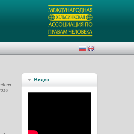
Видео
едова
2016