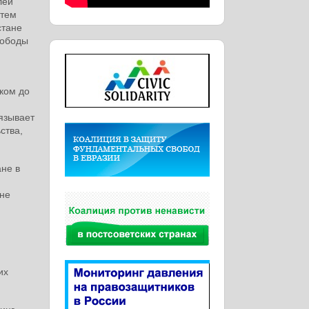
лей
 тем
стане
вободы
ком до
язывает
ства,
не в
 не
их