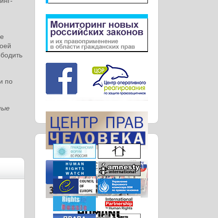
инг-
не
воей
ободить
и по
мые