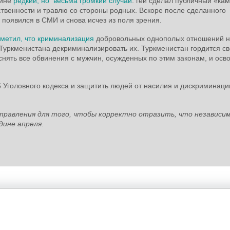
айне
редкий, но весьма громкий случай
: гей сделал публичный «кам
твенности и травлю со стороны родных. Вскоре после сделанного
 появился в СМИ и снова исчез из поля зрения.
тметил, что криминализация
добровольных однополых отношений 
 Туркменистана декриминализировать их. Туркменистан гордится с
нять все обвинения с мужчин, осужденных по этим законам, и осв
 Уголовного кодекса и защитить людей от насилия и дискриминаци
равления для того, чтобы корректно отразить, что независи
дине апреля.