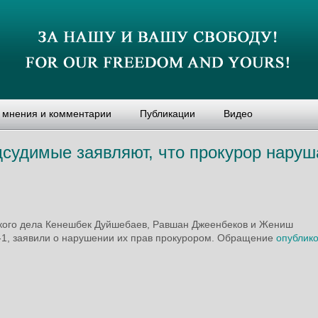
, мнения и комментарии
Публикации
Видео
у­ди­мые заяв­ляют, что про­ку­рор на­ру­
ского дела Кенешбек Дуйшебаев, Равшан Джеенбеков и Жениш
1, заявили о нарушении их прав прокурором. Обращение
опублик