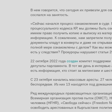
В нем говорится, что сегодня их привезли для 
сослался на занятость.
«Сейчас начался процесс ознакомления в суде. 
процессуального кодекса КР, мы должны быть о
имеем право получить копию и выписку из мате
информацию. К сожалению, нам запретили получ
документы кладут в конверты и даже не открыва
полной мере ознакомлены с делом? Как мы можем
есть у следствия? Прокуроры нарушают статьи 2
22 октября 2022 года
создан
комитет поддержки 
депутаты парламента. В тот же день в интервь
есть информация, кто стоит за митингами и шес
С 23 октября начались массовые аресты. 27 чел
беспорядкам. Из них 13 находятся под домашни
Ряд международных правозащитных организаций,
Всемирная организация против пыток (OMCT), Н
человека (HFHR), «Свобода сейчас» (Freedom N
освободить арестованных в Кыргызстане политик