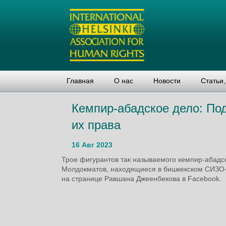
Главная
О нас
Новости
Статьи
Кемпир-абад­ское дело: Под­с
их права
16 Авг 2023
Трое фигурантов так называемого кемпир-абад
Молдокматов, находящиеся в бишкекском СИЗО-
на странице Равшана Джеенбекова в Facebook.