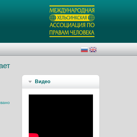
шает
Видео
овано