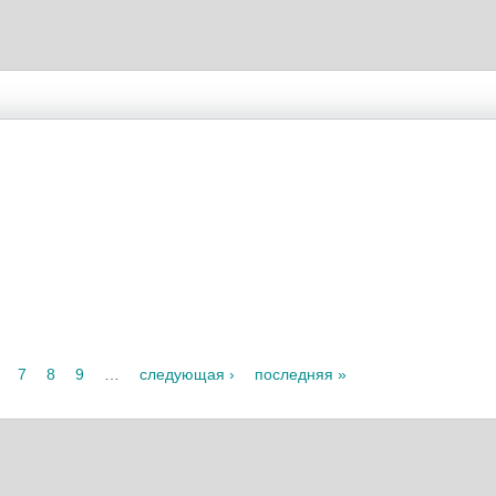
7
8
9
…
следующая ›
последняя »