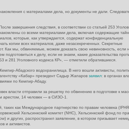
ознакомления с материалами дела, но документы не дали. Следоват
После завершения следствия, в соответствии со статьей 253 Уголов
знакомлены со всеми материалами дела, включая содержащие тайн
риалов, которые, как утверждается, содержат конфиденциальную
ать копии всех материалов, даже незасекреченных. Секретные
ют. Как мы, обвиняемые, можем доказать свою невиновность, если н
 подготовиться к делу, если не знаем, какие доказательства прот
53 и 281 Уголовного кодекса КР», — отметили обратившиеся.
Кемпир-Абадского водохранилища. В него вошли активисты, полити
ю агентству «Кабар» президент Садыр Жапаров
заявил
: в органах вл
твиями по Кемпир-Абаду.
овек власти отправили за решетку по обвинению в подготовке к ма
м арестом, 14 человек — в СИЗО-1.
 таких как Международное партнерство по правам человека (IPHR
орвежский Хельсинкский комитет (NHC), Хельсинкский фонд по пр
ow) и других, распространил заявление, в котором призывает нем
ов и активистов.