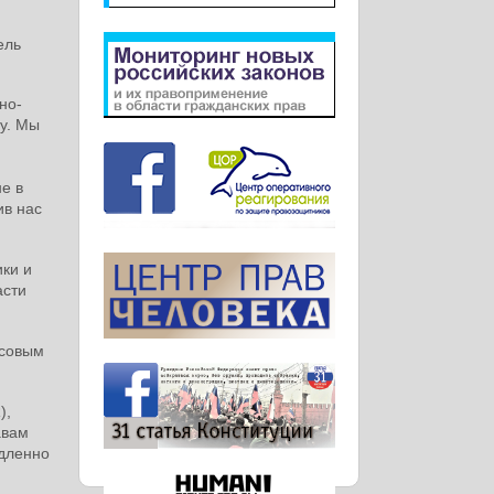
ель
но-
у. Мы
е в
ив нас
ки и
асти
ссовым
),
авам
едленно