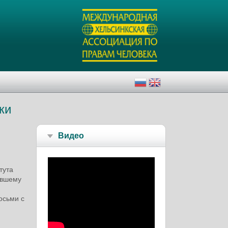
ки
Видео
тута
явшему
осьми с