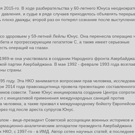
я 2015-го. В ходе разбирательства у 60-летнего Юнуса неоднократ
о давления, и судье в ряде случаев приходилось объявлять переры
 плохо дважды; второй раз он потерял сознание после выступлени
со здоровьем у 59-летней Лейлы Юнус. Она перенесла операцию 
абета и прогрессирующим гепатитом C, а также имеет серьезные
сть операций на глазах.
В 1989-м она участвовала в создании Народного фронта Азербайджа
ой партии Азербайджана. В мае 1992 - феврале 1993 года возгла
ны страны.
95 году. Эта НКО занимается вопросами прав человека, исследова
аре 2014 года правозащитница провела презентацию составленног
ников совести. Также Юнус инициировала создание Центра сопрот
ил с инициативой применения международных санкций против
 человека, а также призвал к международному бойкоту Европейски
ерез год после ареста супругов Юнус.
шлом - вице-президент Советской ассоциации военных историков и
формационно-аналитическим аппаратом президента Азербайджана
НКО; с 1997-го - в ИМД. Автор сотен научных статей; в последнее