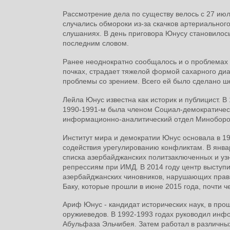
Рассмотрение дела по существу велось с 27 июл
случались обмороки из-за скачков артериальног
слушаниях. В день приговора Юнусу становилось
последним словом.
Ранее неоднократно сообщалось и о проблемах 
почках, страдает тяжелой формой сахарного ди
проблемы со зрением. Всего ей было сделано ше
Лейла Юнус известна как историк и публицист. 
1990-1991-м была членом Социал-демократическ
информационно-аналитический отдел Миноборо
Институт мира и демократии Юнус основала в 19
содействия урегулированию конфликтам. В янв
списка азербайджанских политзаключенных и уз
репрессиям при ИМД. В 2014 году центр выступ
азербайджанских чиновников, нарушающих права
Баку, которые прошли в июне 2015 года, почти ч
Ариф Юнус - кандидат исторических наук, в про
оружиеведов. В 1992-1993 годах руководил ин
Абульфаза Эльчибея. Затем работал в различных 