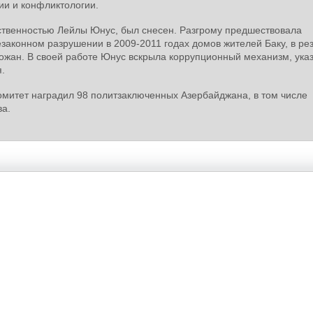
ии и конфликтологии.
ственностью Лейлы Юнус, был снесен. Разгрому предшествовала
аконном разрушении в 2009-2011 годах домов жителей Баку, в рез
рожан. В своей работе Юнус вскрыла коррупционный механизм, указ
.
омитет наградил 98 политзаключенных Азербайджана, в том числе
ва.