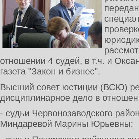
переда
специал
проверк
юрисдик
рассмот
отношении 4 судей, в т.ч. и Окс
газета "Закон и бизнес".
Высший совет юстиции (ВСЮ) р
дисциплинарное дело в отношен
- судьи Червонозаводского райо
Миндаревой Марины Юрьевны;