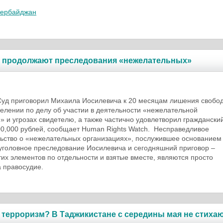
зербайджан
ой продолжают преследования «нежелательных»
Суд приговорил Михаила Иосилевича к 20 месяцам лишения свобо
елении по делу об участии в деятельности «нежелательной
» и угрозах свидетелю, а также частично удовлетворил гражданский
00,000 рублей, сообщает Human Rights Watch. Несправедливое
ьство о «нежелательных организациях», послужившее основанием
уголовное преследование Иосилевича и сегодняшний приговор –
тих элементов по отдельности и взятые вместе, являются просто
 правосудие.
терроризм? В Таджикистане с середины мая не стиха