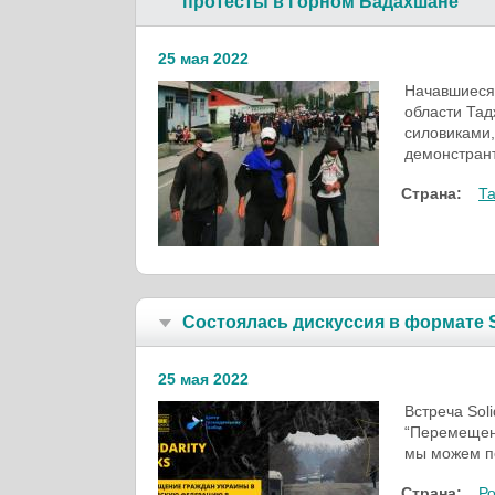
протесты в Горном Бадахшане
25 мая 2022
Начавшиеся
области Тад
силовиками,
демонстран
Страна:
Т
Состоялась дискуссия в формате So
25 мая 2022
Встреча Sol
“Перемещени
мы можем п
Страна:
Р