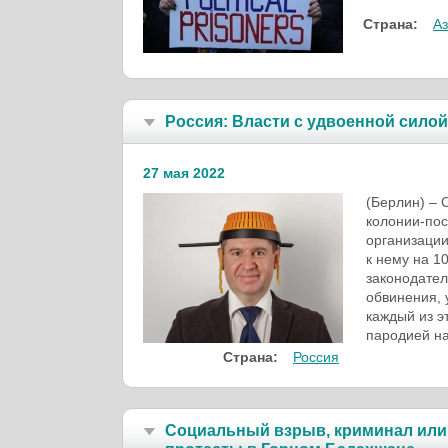
Страна:
А
Россия: Власти с удвоенной сил
27 мая 2022
(Берлин) – 
колонии-пос
организации
к нему на 1
законодател
обвинения, 
каждый из э
пародией на
Страна:
Россия
Социальный взрыв, криминал или 