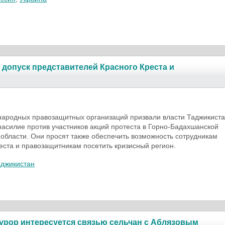
 допуск представителей Красного Креста и
народных правозащитных организаций призвали власти Таджикист
насилие против участников акций протеста в Горно-Бадахшанской
области. Они просят также обеспечить возможность сотрудникам
еста и правозащитникам посетить кризисный регион.
аджикистан
курор интересуется связью сельчан с Аблязовым