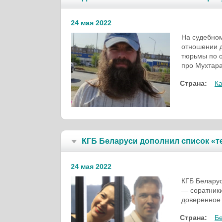
24 мая 2022
На судебном
отношении д
тюрьмы по о
про Мухтара
Страна:
Ка
КГБ Беларуси дополнил список «т
24 мая 2022
КГБ Беларус
— соратники
доверенное
Страна:
Б