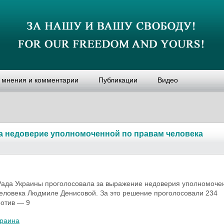
, мнения и комментарии
Публикации
Видео
а недоверие уполномоченной по правам человека
Рада Украины проголосовала за выражение недоверия уполномоче
еловека Людмиле Денисовой. За это решение проголосовали 234
ротив — 9
краина