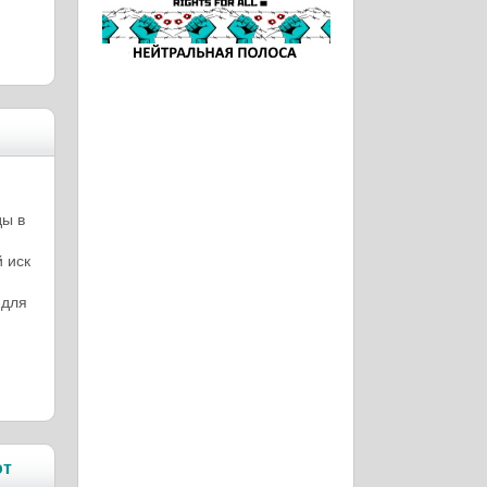
ды в
 иск
 для
ют