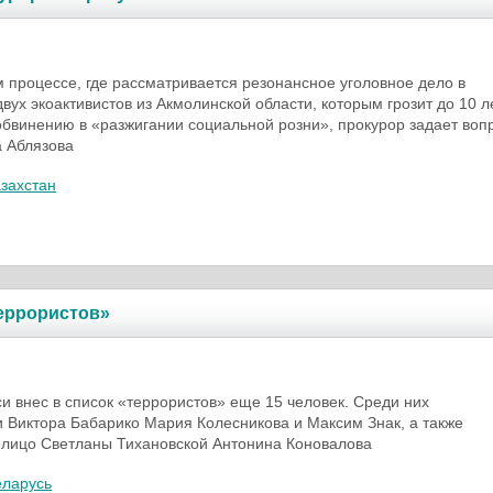
 процессе, где рассматривается резонансное уголовное дело в
вух экоактивистов из Акмолинской области, которым грозит до 10 л
бвинению в «разжигании социальной розни», прокурор задает воп
 Аблязова
захстан
еррористов»
и внес в список «террорис­тов» еще 15 человек. Среди них
 Виктора Бабарико Мария Колесникова и Максим Знак, а также
 лицо Светланы Тихановской Антонина Коновалова
еларусь