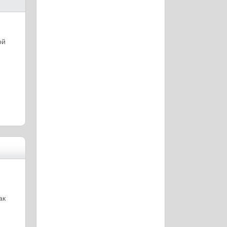
ой
ак