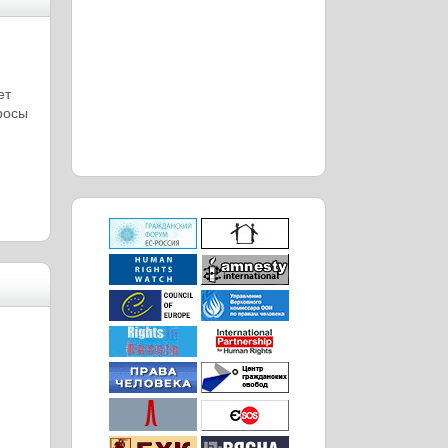
ет
росы