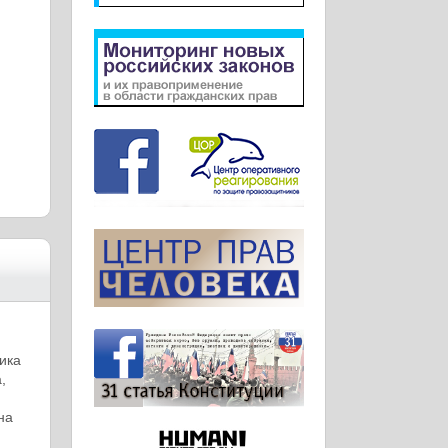
ика
,
на