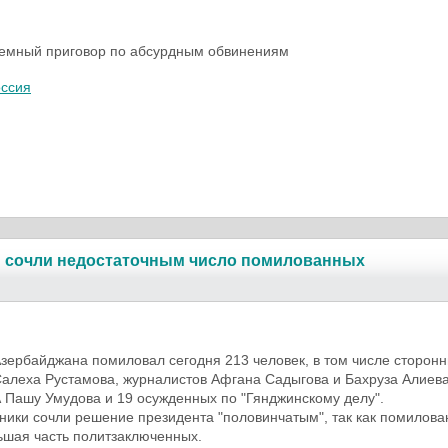
емный приговор по абсурдным обвинениям
оссия
 сочли недостаточным число помилованных
зербайджана помиловал сегодня 213 человек, в том числе сторонн
алеха Рустамова, журналистов Афгана Садыгова и Бахруза Алиева
Пашу Умудова и 19 осужденных по "Гянджинскому делу".
ики сочли решение президента "половинчатым", так как помилова
ьшая часть политзаключенных.