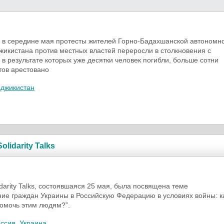
 в середине мая протесты жителей Горно-Бадахшанской автономн
жикистана против местных властей переросли в столкновения с
 в результате которых уже десятки человек погибли, больше сотни
тов арестовано
аджикистан
lidarity Talks
idarity Talks, состоявшаяся 25 мая, была посвящена теме
е граждан Украины в Российскую Федерацию в условиях войны: к
омочь этим людям?”.
оссия
,
Украина