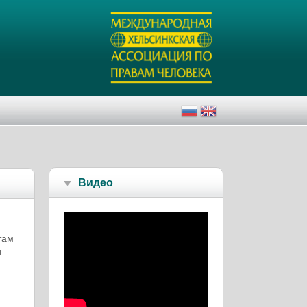
Видео
там
и