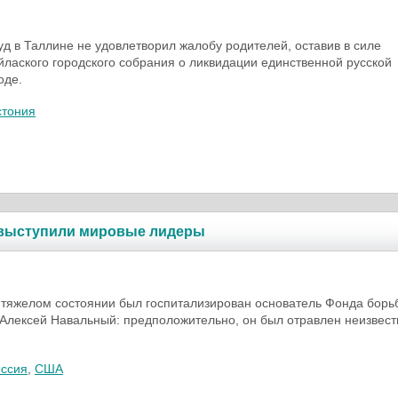
суд в Таллине не удовлетворил жалобу родителей, оставив в силе
лаского городского собрания о ликвидации единственной русской
оде.
стония
 выступили мировые лидеры
в тяжелом состоянии был госпитализирован основатель Фонда борь
Алексей Навальный: предположительно, он был отравлен неизвес
оссия
,
США