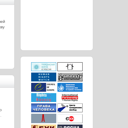
лей
кву
о
.