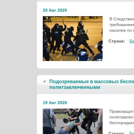
20 Авг 2020
В Следствен
требованием
насилие по 
Страна:
Б
Подозреваемые в массовых беспо
политзаключенными
19 Авг 2020
Правозащит
политзаключ
беспорядках
Страна:
Б