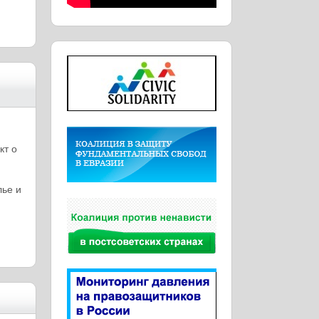
кт о
лье и