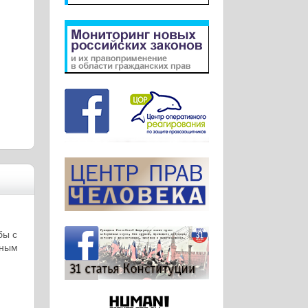
бы с
тным