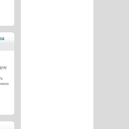
ра
дузу
ть
нного