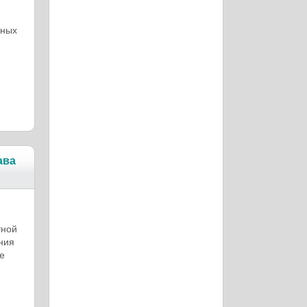
нных
ава
тной
ния
e