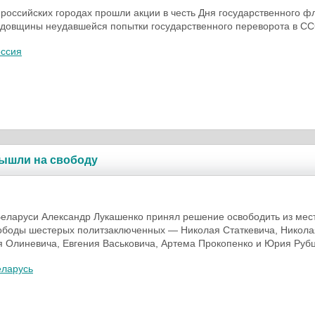
в российских городах прошли акции в честь Дня государственного ф
одовщины неудавшейся попытки государственного переворота в СС
оссия
ышли на свободу
еларуси Александр Лукашенко принял решение освободить из мес
ободы шестерых политзаключенных — Николая Статкевича, Никола
я Олиневича, Евгения Васьковича, Артема Прокопенко и Юрия Рубц
еларусь