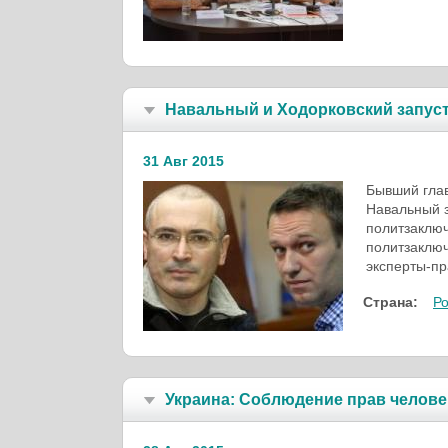
Навальный и Ходорковский запус
31 Авг 2015
Бывший гла
Навальный з
политзаключ
политзаклю
эксперты-пр
Страна:
Р
Украина: Соблюдение прав челове