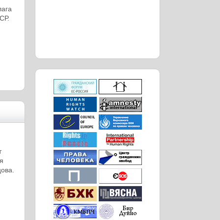
лага
СР.
т
я
ова.