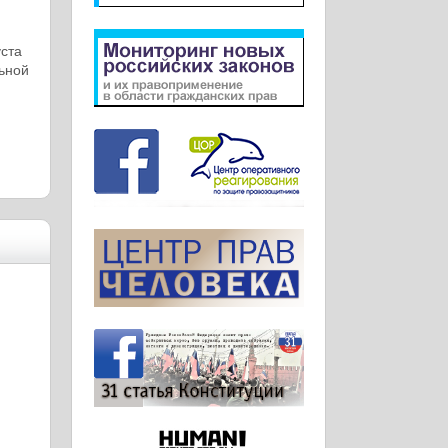
уста
ьной