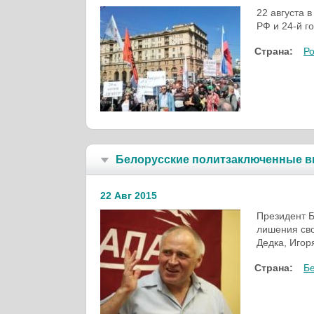
22 августа 
РФ и 24-й г
Страна:
Р
Белорусские политзаключенные в
22 Авг 2015
Президент Б
лишения св
Дедка, Игор
Страна:
Б