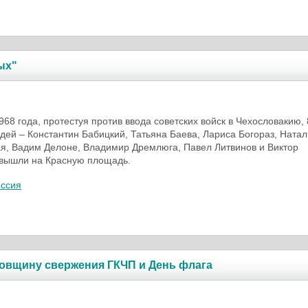
ых"
1968 года, протестуя против ввода советских войск в Чехословакию, 
ей – Константин Бабицкий, Татьяна Баева, Лариса Богораз, Натал
я, Вадим Делоне, Владимир Дремлюга, Павел Литвинов и Виктор
 вышли на Красную площадь.
оссия
овщину свержения ГКЧП и День флага