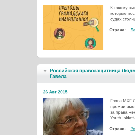
К такому вы
которые пос
судах столи
Страна:
Б
Российская правозащитница Людм
Гавела
26 Авг 2015
Глава МХГ 
премии имен
за права ж
Youth Initiat
Страна:
Р