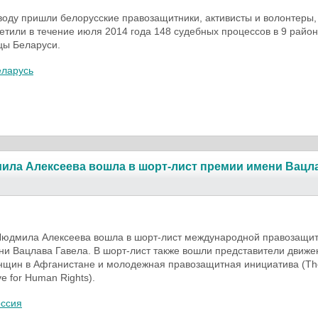
воду пришли белорусские правозащитники, активисты и волонтеры,
етили в течение июля 2014 года 148 судебных процессов в 9 райо
цы Беларуси.
еларусь
ила Алексеева вошла в шорт-лист премии имени Вацл
Людмила Алексеева вошла в шорт-лист международной правозащи
и Вацлава Гавела. В шорт-лист также вошли представители движе
енщин в Афганистане и молодежная правозащитная инициатива (Th
ive for Human Rights).
оссия