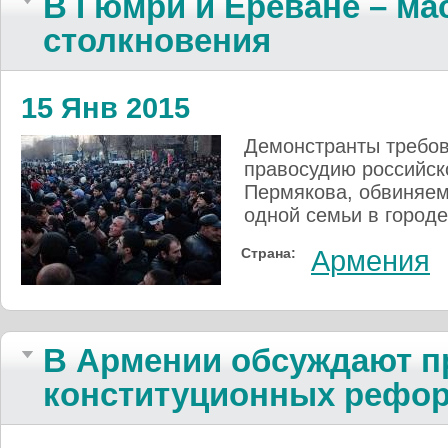
В Гюмри и Ереване – ма
столкновения
15 Янв 2015
Демонстранты требов
правосудию российск
Пермякова, обвиняем
одной семьи в город
Страна:
Армения
В Армении обсуждают п
конституционных рефо