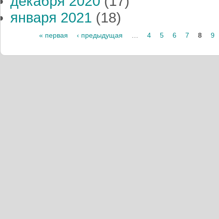
декабря 2020
(17)
января 2021
(18)
« первая
‹ предыдущая
…
4
5
6
7
8
9
Страницы