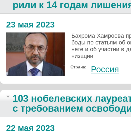
рили к 14 го­дам ли­ше­ни
23 мая 2023
Бахрома Хам­ро­ева при
бо­ды по стать­ям об оп
нете и об учас­тии в де
ни­зации
Страна:
Россия
103 нобелев­ских лауре­а
с тре­бо­ва­нием осво­бод
22 мая 2023