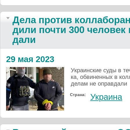
Дела про­тив кол­ла­бо­ран
ди­ли поч­ти 300 че­ло­век 
дали
29 мая 2023
Украин­ские су­ды в те­
ка, об­ви­нен­ных в кол­
де­лам не оп­рав­дали
Страна:
Украина