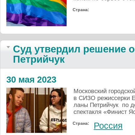
Страна:
Суд утвер­дил реше­ние об
Пет­рий­чук
30 мая 2023
Москов­ский город­ской
в СИЗО ре­жис­серки Ев­
ла­ны Пет­рий­чук по д
спек­такля «Фи­нист Я
Страна:
Россия