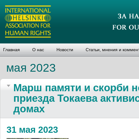
Главная
О нас
Новости
Статьи, мнения и коммен
мая 2023
Марш па­мяти и скор­би не
при­езда То­ка­ева ак­ти­вис
домах
31 мая 2023