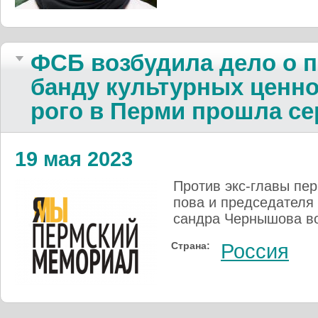
ФСБ возбуди­ла дело о по
банду куль­тур­ных цен­нос
рого в Пер­ми про­шла се
19 мая 2023
Против экс-гла­вы перм
по­ва и пред­се­да­теля
сандра Чер­ны­шова во
Страна:
Россия