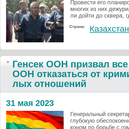
Провести его плани­ро­в
мно­гих из них де­жу­ри­
ли дой­ти до скве­ра, г
Страна:
Казахстан
Генсек ООН при­звал все г
ООН от­ка­зать­ся от кри­ми
лых отно­шений
31 мая 2023
Генераль­ный сек­ре­та
глу­бо­кую обес­по­коен
ко­ном по борь­бе с гом