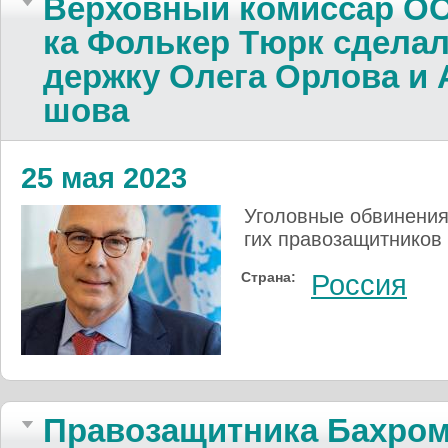
Верховный комиссар ООН 
ка Фоль­кер Тюрк сде­лал 
держ­ку Олега Ор­ло­ва и
шова
25 мая 2023
Уголовные об­ви­нения
гих пра­во­за­щит­ни­к
Страна:
Россия
Правозащит­ника Бахрома 