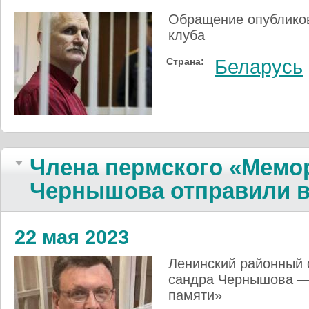
Обращение опубликов
клуба
Страна:
Беларусь
Члена перм­ского «Ме­мо­
Чер­ны­шова отпра­ви­ли
22 мая 2023
Ленин­ский рай­он­ный
санд­ра Чер­ны­шо­ва — 
па­мяти»