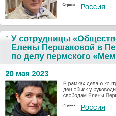
Страна:
Россия
У сотрудницы «Об­щест­ве
Елены Пер­ша­ко­вой в П
по делу перм­ского «Ме­м
20 мая 2023
В рамках де­ла о кон­т
ден обыск у ру­ко­во­д
сво­бо­дам Еле­ны Пер
Страна:
Россия