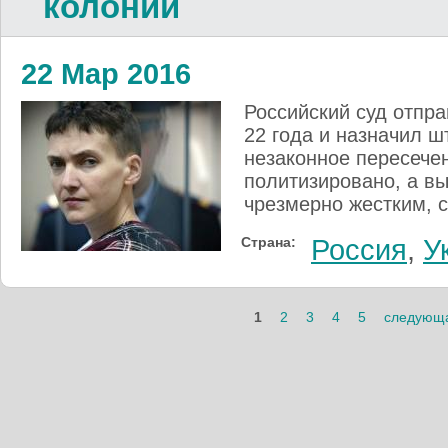
колонии
22 Мар 2016
Российский суд отпр
22 года и назначил ш
незаконное пересече
политизировано, а в
чрезмерно жестким, 
Страна:
Россия
,
У
Страницы
1
2
3
4
5
следующа