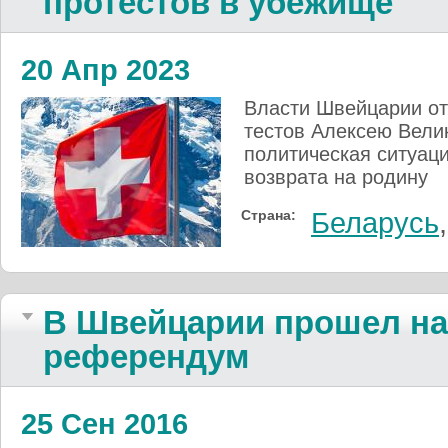
протестов в убежище
20 Апр 2023
Власти Швей­царии отк
тес­тов Алек­сею Вели­
по­ли­ти­ческая си­ту­а
воз­врата на ро­дину
Страна:
Беларусь
В Швейцарии прошел н
референдум
25 Сен 2016