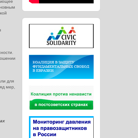
гающее
сновным
ской
в
ности.
ношении
или для
яд мер,
ах