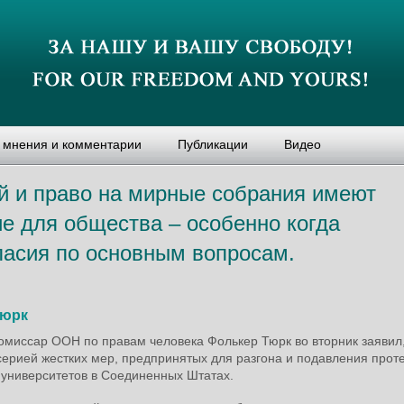
, мнения и комментарии
Публикации
Видео
 и право на мирные собрания имеют
е для общества – особенно когда
ласия по основным вопросам.
Тюрк
омиссар ООН по правам человека Фолькер Тюрк во вторник заявил,
серией жестких мер, предпринятых для разгона и подавления проте
 университетов в Соединенных Штатах.