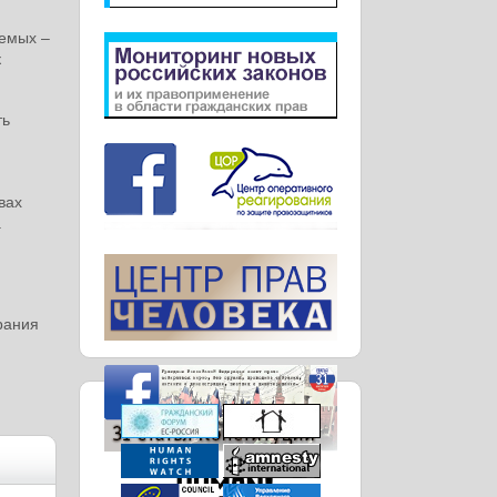
аемых –
к
ть
вах
н.
рания