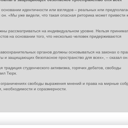
а основании идентичности или взглядов – реальных или предполаг
л он. «Мы уже видели, что такая опасная риторика может привести 
лжны рассматриваться на индивидуальном уровне. Нельзя принима
стов на основании того, что несколько человек придерживаются
 правоохранительных органов должны основываться на законах о пра
ы и защищающих безопасное пространство для всех», – сказал о
 традиция студенческого активизма, горячих дебатов, свободы
вил Тюрк.
х ограничениях свободы выражения мнений и права на мирные соб
и, необходимости и соразмерности.