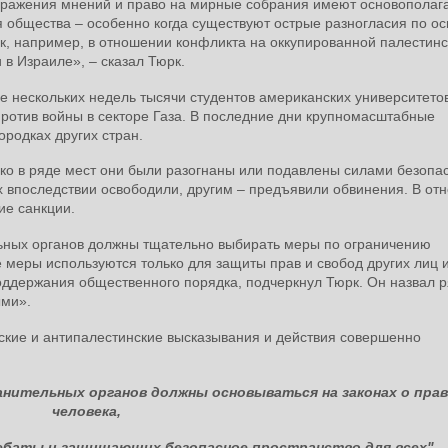
ражения мнений и право на мирные собрания имеют основопола
я общества – особенно когда существуют острые разногласия по о
ак, например, в отношении конфликта на оккупированной палестин
 в Израиле», – сказал Тюрк.
е нескольких недель тысячи студентов американских университето
против войны в секторе Газа. В последние дни крупномасштабные
ородках других стран.
ко в ряде мест они были разогнаны или подавлены силами безопас
х впоследствии освободили, другим – предъявили обвинения. В от
ие санкции.
льных органов должны тщательно выбирать меры по ограничению
е меры используются только для защиты прав и свобод других лиц 
оддержания общественного порядка, подчеркнул Тюрк. Он назвал р
ыми».
бские и антипалестинские высказывания и действия совершенно
нительных органов должны основываться на законах о прав
человека,
ебаты и защищающих безопасное пространство для всех"