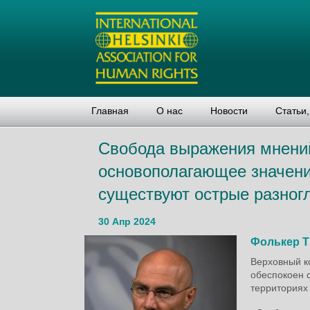
Главная
О нас
Новости
Статьи
Свобода выражения мнений
основополагающее значени
существуют острые разног
30 Апр 2024
Фолькер 
Верховный к
обеспокоен 
территориях