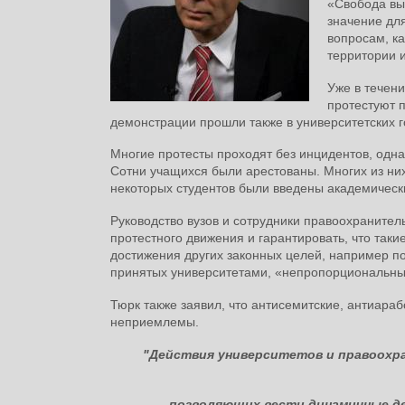
«Свобода вы
значение дл
вопросам, к
территории и
Уже в течени
протестуют 
демонстрации прошли также в университетских г
Многие протесты проходят без инцидентов, одна
Сотни учащихся были арестованы. Многих из ни
некоторых студентов были введены академическ
Руководство вузов и сотрудники правоохраните
протестного движения и гарантировать, что таки
достижения других законных целей, например п
принятых университетами, «непропорциональн
Тюрк также заявил, что антисемитские, антиара
неприемлемы.
"Действия университетов и правоохра
позволяющих вести динамичные д