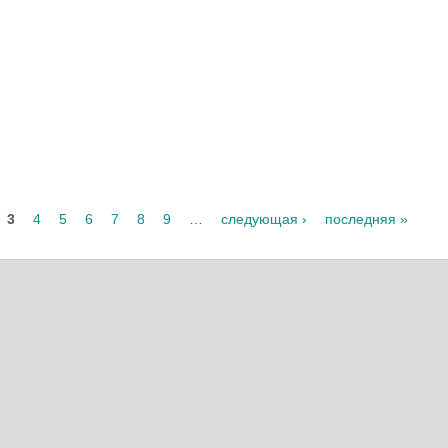
3
4
5
6
7
8
9
…
следующая ›
последняя »