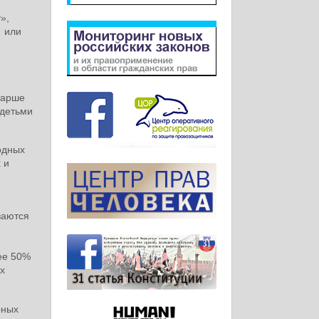
»,
… или
тарше
 детьми
одных
 и
ваются
ее 50%
х
рных