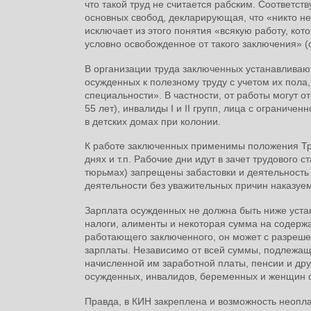
что такой труд не считается рабским. Соответс
основных свобод, декларирующая, что «никто не
исключает из этого понятия «всякую работу, ко
условно освобожденное от такого заключения» (ст
В организации труда заключенных устанавливаю
осужденных к полезному труду с учетом их пола,
специальности». В частности, от работы могут 
55 лет), инвалиды I и II групп, лица с огранич
в детских домах при колонии.
К работе заключенных применимы положения Тру
днях и т.п. Рабочие дни идут в зачет трудового
тюрьмах) запрещены забастовки и деятельность
деятельности без уважительных причин наказуе
Зарплата осужденных не должна быть ниже уста
налоги, алименты и некоторая сумма на содержа
работающего заключенного, он может с разрешен
зарплаты. Независимо от всей суммы, подлежа
начисленной им заработной платы, пенсии и др
осужденных, инвалидов, беременных и женщин с
Правда, в КИН закреплена и возможность неопл