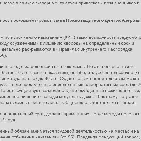
т назад в рамках эксперимента стали привлекать пожизненников к
опрос прокомментировал
глава Правозащитного центра Азерба
ом по исполнению наказаний» (КИН) такая возможность предусмот
между осужденными к лишению свободы на определенный срок и
 детально раскрываются в «Правилах Внутреннего Распорядка
56).
й проведет за решеткой всю свою жизнь. Но это неверно: такого
бытия 10 лет своего наказания), освободить условно-досрочно (че
нием суда на срок до 40 лет. Суд по новым обстоятельствам может
у за то же преступление определенный альтернативный срок (до 2
То есть существует возможность, что осужденный пожизненно выйд
ожизненное лишение свободы могут дать даже 18-летнему, то у этого
ачать жизнь с чистого листа. Общество от этого только выиграет.
на определенный срок, должны применяться те же методы перевосп
ый труд.
денный обязан заниматься трудовой деятельностью на местах и на
ния отбывания наказания» (ст. 95). Предвидя следующий вопрос, 