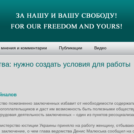
, мнения и комментарии
Публикации
Видео
тва: нужно создать условия для работы
йналов
ство пожизненно заключенных избавит от необходимости содержать
логоплательщиков и даст им возможность быть полезными обществу
трудовая деятельность заключенных – один из пунктов ресоциализа
истерство юстиции Украины приняло на работу женщину, отбыва
 заключение, о чем глава ведомства Денис Малюська сообщил на 