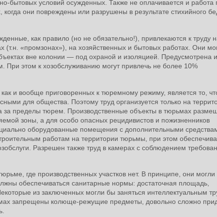
но-бытовых условий осужденных. Также не оплачивается и работа 
 когда они повреждены или разрушены в результате стихийного бе
денные, как правило (но не обязательно!), привлекаются к труду н
х (т.н. «промзонах»), на хозяйственных и бытовых работах. Они мо
объектах вне колонии — под охраной и изоляцией. Предусмотрена 
. При этом к хозобслуживанию могут привлечь не более 10%
как и вообще приговоренных к тюремному режиму, является то, чт
сными для общества. Поэтому труд организуется только на террит
да за пределы тюрем. Производственные объекты в тюрьмах разме
емой зоны, а для особо опасных рецидивистов и пожизненников
пециально оборудованные помещения с дополнительными средства
строительным работам на территории тюрьмы, при этом обеспечив
хозобслуги. Разрешен также труд в камерах с соблюдением требова
юрьме, где производственных участков нет. В принципе, они могли
должны обеспечиваться санитарные нормы: достаточная площадь,
Некоторые из заключенных могли бы заняться интеллектуальным тр
юрьмах запрещены колюще-режущие предметы, довольно сложно при
ь.