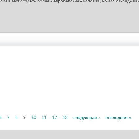
е обещают создать более «европейские» условия, но его откладыва
6
7
8
9
10
11
12
13
следующая ›
последняя »