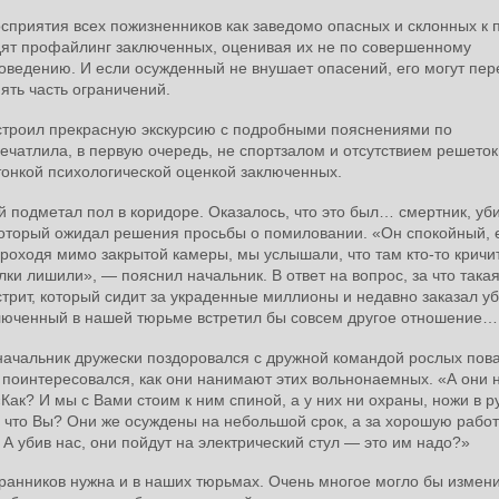
восприятия всех пожизненников как заведомо опасных и склонных к п
дят профайлинг заключенных, оценивая их не по совершенному
оведению. И если осужденный не внушает опасений, его могут пер
ять часть ограничений.
 устроил прекрасную экскурсию с подробными пояснениями по
чатлила, в первую очередь, не спортзалом и отсутствием решеток
 тонкой психологической оценкой заключенных.
 подметал пол в коридоре. Оказалось, что это был… смертник, уб
 который ожидал решения просьбы о помиловании. «Он спокойный, 
роходя мимо закрытой камеры, мы услышали, что там кто-то кричит
лки лишили», — пояснил начальник. В ответ на вопрос, за что така
стрит, который сидит за украденные миллионы и недавно заказал у
аключенный в нашей тюрьме встретил бы совсем другое отношение…
начальник дружески поздоровался с дружной командой рослых пов
оинтересовался, как они нанимают этих вольнонаемных. «А они 
ак? И мы с Вами стоим к ним спиной, а у них ни охраны, ножи в ру
 что Вы? Они же осуждены на небольшой срок, а за хорошую работ
А убив нас, они пойдут на электрический стул — это им надо?»
хранников нужна и в наших тюрьмах. Очень многое могло бы измени