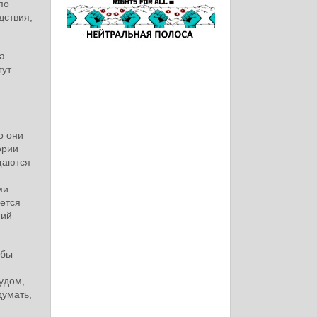
по
дствия,
а
гут
и
о они
ории
щаются
ми
ается
ний
 бы
удом,
думать,