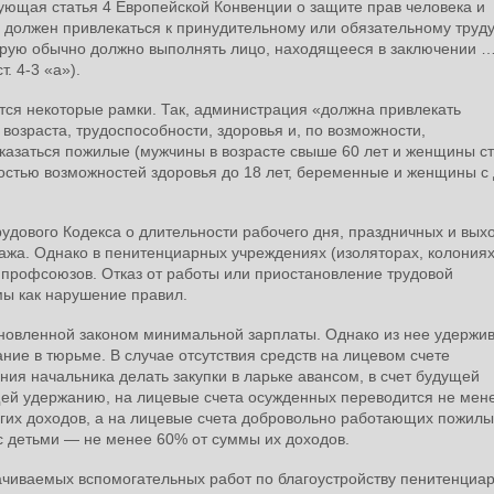
твующая статья 4 Европейской Конвенции о защите прав человека и
 должен привлекаться к принудительному или обязательному труду
торую обычно должно выполнять лицо, находящееся в заключении 
. 4-3 «а»).
тся некоторые рамки. Так, администрация «должна привлекать
 возраста, трудоспособности, здоровья и, по возможности,
отказаться пожилые (мужчины в возрасте свыше 60 лет и женщины с
енностью возможностей здоровья до 18 лет, беременные и женщины с
дового Кодекса о длительности рабочего дня, праздничных и вых
 стажа. Однако в пенитенциарных учреждениях (изоляторах, колониях
 профсоюзов. Отказ от работы или приостановление трудовой
мы как нарушение правил.
новленной законом минимальной зарплаты. Однако из нее удержи
ние в тюрьме. В случае отсутствия средств на лицевом счете
ия начальника делать закупки в ларьке авансом, в счет будущей
щей удержанию, на лицевые счета осужденных переводится не мен
угих доходов, а на лицевые счета добровольно работающих пожилы
 детьми — не менее 60% от суммы их доходов.
ачиваемых вспомогательных работ по благоустройству пенитенциа