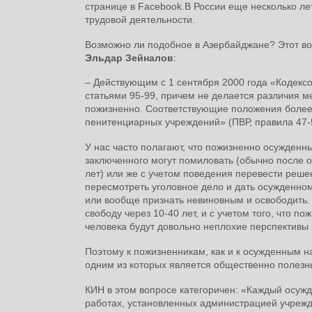
странице в Facebook.В России еще несколько ле
трудовой деятельности.
Возможно ли подобное в Азербайджане? Этот в
Эльдар Зейналов
:
– Действующим с 1 сентября 2000 года «Кодекс
статьями 95-99, причем не делается различия 
пожизненно. Соответствующие положения более
пенитенциарных учреждений» (ПВР, правила 47-
У нас часто полагают, что пожизненно осужденны
заключенного могут помиловать (обычно после от
лет) или же с учетом поведения перевести реше
пересмотреть уголовное дело и дать осужденном
или вообще признать невиновным и освободить. 
свободу через 10-40 лет, и с учетом того, что п
человека будут довольно неплохие перспективы н
Поэтому к пожизненникам, как и к осужденным 
одним из которых является общественно полезн
КИН в этом вопросе категоричен: «Каждый осуж
работах, установленных администрацией учрежде