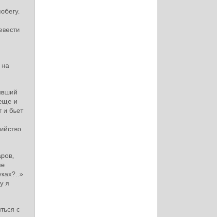
обегу.
евести
 на
ивший
еще и
 и бьет
я
бийство
аров,
не
ках?..»
у я
ться с