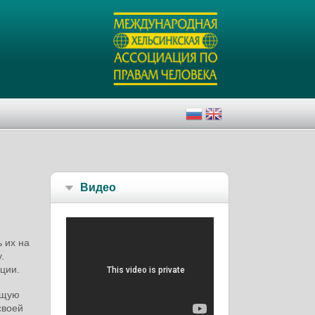
Видео
 их на
.
ции.
ющую
своей