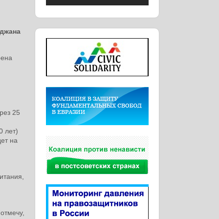
йджана
рена
рез 25
0 лет)
ет на
итания,
отмечу,