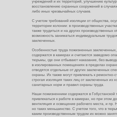
учреждений и их территорий, улучшению культур
восстановлению охранных сооружений в случаях,
либо иных чрезвычайных случаев.
С учетом требований изоляции от общества, осуж
территории колонии: в производственных участка
также трудиться и на других производственных 
возможность заниматься индивидуальным трудом
заключенных.
Особенностью труда пожизненных заключенных, 
содержатся в камерах и считаются заведомо опа
тюрьмы, где они отбывают наказание, без выво
в изолированных помещениях в пределах охраня
отводятся отдельные от других заключенных с
охраны. Их также могут привлекать к ремонтно-
строгая изоляция таких лиц от заключенных из 
санитарных норм и правил охраны труда.
Наши пожизненники содержатся в Гобустанской т
привлекаться к работе в камерах, но при этом 
вентиляция и освещение рабочего места, и пр. 
но таких меньшинство. С учетом того, что в т
каким производственным трудом их можно занят