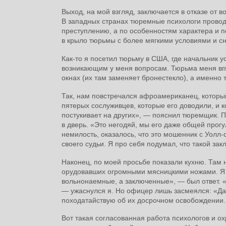
Выход, на мой взгляд, заключается в отказе от 
В западных странах тюремные психологи прово
преступлению, а по особенностям характера и п
в крыло тюрьмы с более мягкими условиями и сн
Как-то я посетил тюрьму в США, где начальник
возникающим у меня вопросам. Тюрьма меня впе
окнах (их там заменяет бронестекло), а именно
Так, нам повстречался афроамериканец, который
пятерых сослуживцев, которые его доводили, и
постукивает на других», — пояснил тюремщик. П
в дверь. «Это негодяй, мы его даже общей прогу
немилость, оказалось, что это мошенник с Уолл-
своего судьи. Я про себя подумал, что такой з
Наконец, по моей просьбе показали кухню. Там 
орудовавших огромными мясницкими ножами. Я п
вольнонаемные, а заключенные», — был ответ. «К
— ужаснулся я. Но офицер лишь засмеялся: «Да
походатайствую об их досрочном освобождении. 
Вот такая согласованная работа психологов и о