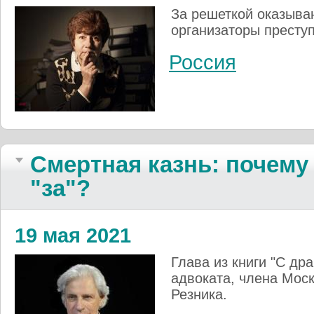
За решеткой оказыва
организаторы преступ
Россия
Смертная казнь: почему
"за"?
19 мая 2021
Глава из книги "С др
адвоката, члена Мос
Резника.