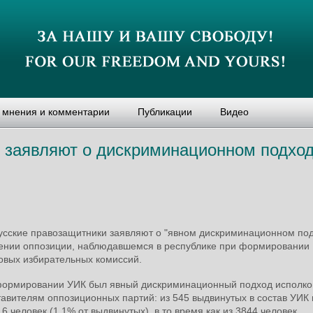
, мнения и комментарии
Публикации
Видео
 заявляют о дискриминационном подхо
усские правозащитники заявляют о "явном дискриминационном под
ении оппозиции, наблюдавшемся в республике при формировании
овых избирательных комиссий.
формировании УИК был явный дискриминационный подход исполко
авителям оппозиционных партий: из 545 выдвинутых в состав УИК
 6 человек (1,1% от выдвинутых), в то время как из 3844 человек,