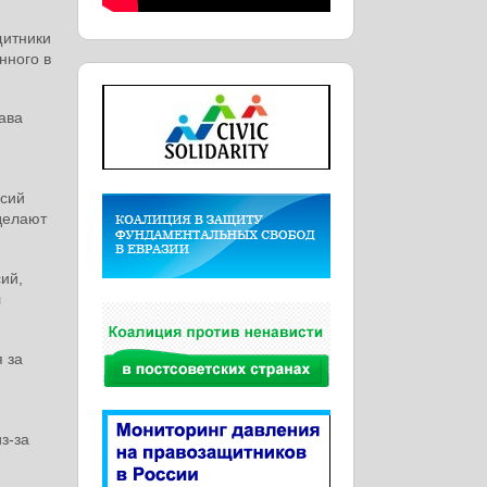
щитники
нного в
ава
ссий
делают
ий,
л
 за
з-за