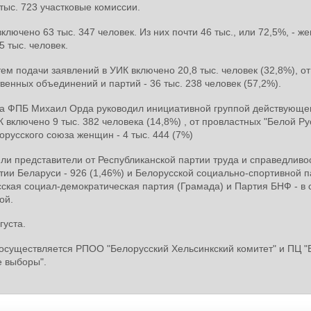
тыс. 723 участковые комиссии.
ключено 63 тыс. 347 человек. Из них почти 46 тыс., или 72,5%, - ж
5 тыс. человек.
м подачи заявлений в УИК включено 20,8 тыс. человек (32,8%), от
твенных объединений и партий - 36 тыс. 238 человек (57,2%).
ва ФПБ Михаил Орда руководил инициативной группой действующе
 включено 9 тыс. 382 человека (14,8%) , от провластных "Белой Рус
лорусского союза женщин - 4 тыс. 444 (7%)
ли представители от Республиканской партии труда и справедливос
тии Беларуси - 926 (1,46%) и Белорусской социально-спортивной п
сская социал-демократическая партия (Грамада) и Партия БНФ - в 
ой.
густа.
существляется РПОО "Белорусский Хельсинкский комитет" и ПЦ "В
е выборы".