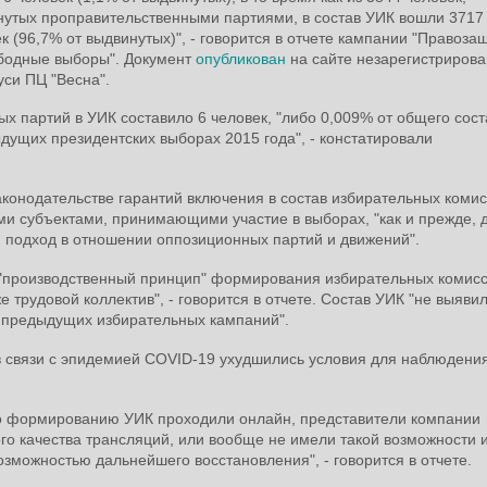
нутых проправительственными партиями, в состав УИК вошли 3717
к (96,7% от выдвинутых)", - говорится в отчете кампании "Правоза
ободные выборы". Документ
опубликован
на сайте незарегистрирова
си ПЦ "Весна".
 партий в УИК составило 6 человек, "либо 0,009% от общего сост
ыдущих президентских выборах 2015 года", - констатировали
законодательстве гарантий включения в состав избирательных коми
ми субъектами, принимающими участие в выборах, "как и прежде, 
подход в отношении оппозиционных партий и движений".
 "производственный принцип" формирования избирательных комисс
 трудовой коллектив", - говорится в отчете. Состав УИК "не выяви
 предыдущих избирательных кампаний".
в связи с эпидемией COVID-19 ухудшились условия для наблюдения
 по формированию УИК проходили онлайн, представители компании
го качества трансляций, или вообще не имели такой возможности и
озможностью дальнейшего восстановления", - говорится в отчете.