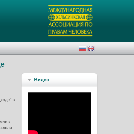
де
Видео
ходе" в
мов к
 вошли