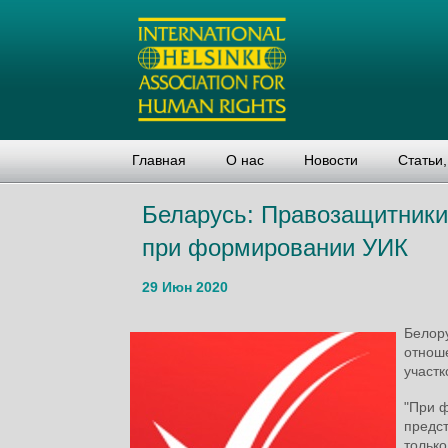
Главная
О нас
Новости
Статьи
Беларусь: Правозащитники
при формировании УИК
29 Июн 2020
Белор
отнош
участк
"При 
предст
только