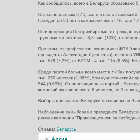
Как сообщалось, всего в Беларуси образовано 5 
Согласно данным ЦИК, всего в состав комиссий в
Граждан до 30 лет в комиссиях всего 7%, или 4,4
По информации Центризбиркома, от граждан путе
трудовых коллективов - 6,3 тыс. (10%), от общес
При этом, от профсоюзов, входящих в ФПБ (гла
президента Александра Лукашенко), в состав УИК
тыс. 579 (7,2%), от БРСМ - 4 тыс. 115 (6,5%), Бе
Среди партий больше всего мест в УИКах получи
тыс. 256 человек (1,98%), Коммунистической пар
544 (0,86%). От оппозиционных партий - Белору
комиссий включено всего 6 человек, по 3 от кажд
Выборы президента Беларуси назначены на 9 ав
Наблюдение за выборами президента Беларуси о
рамках кампании "Правозащитники за свободны
Страна:
Беларусь
Архив