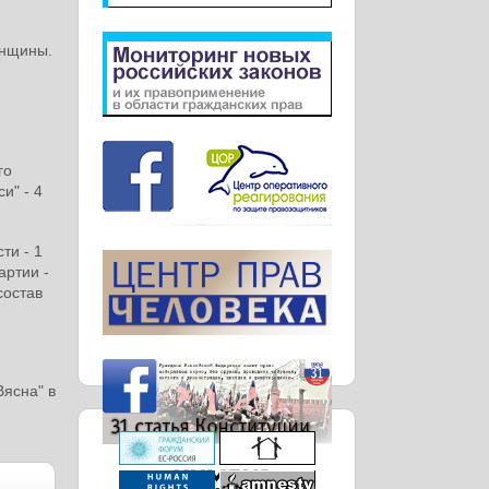
енщины.
го
и" - 4
ти - 1
артии -
состав
ясна" в