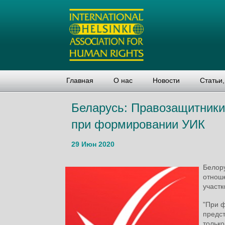
Главная
О нас
Новости
Статьи
Беларусь: Правозащитники
при формировании УИК
29 Июн 2020
Белор
отнош
участк
"При 
предст
только