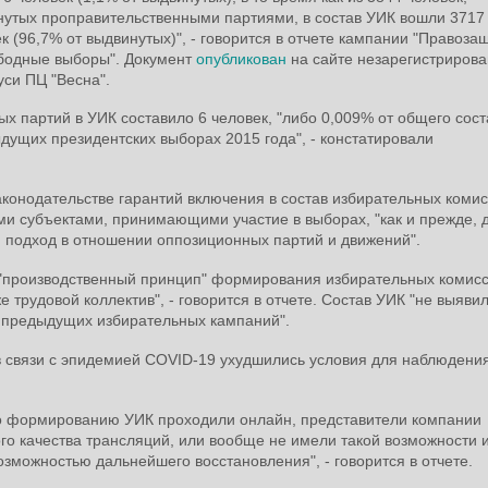
нутых проправительственными партиями, в состав УИК вошли 3717
к (96,7% от выдвинутых)", - говорится в отчете кампании "Правоза
ободные выборы". Документ
опубликован
на сайте незарегистрирова
си ПЦ "Весна".
 партий в УИК составило 6 человек, "либо 0,009% от общего сост
ыдущих президентских выборах 2015 года", - констатировали
законодательстве гарантий включения в состав избирательных коми
ми субъектами, принимающими участие в выборах, "как и прежде, 
подход в отношении оппозиционных партий и движений".
 "производственный принцип" формирования избирательных комисс
 трудовой коллектив", - говорится в отчете. Состав УИК "не выяви
 предыдущих избирательных кампаний".
в связи с эпидемией COVID-19 ухудшились условия для наблюдения
 по формированию УИК проходили онлайн, представители компании
го качества трансляций, или вообще не имели такой возможности и
озможностью дальнейшего восстановления", - говорится в отчете.