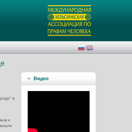
де
Видео
ходе" в
мов к
 вошли