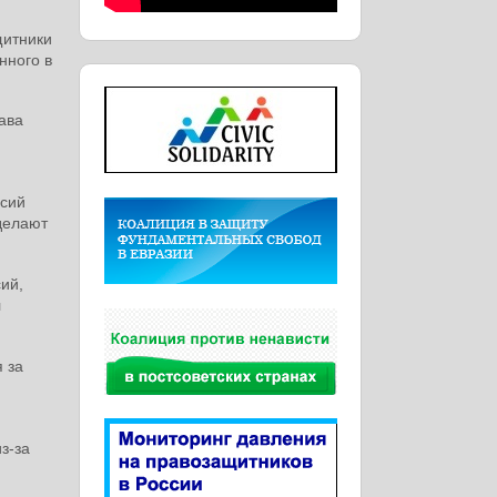
щитники
нного в
ава
ссий
делают
ий,
л
 за
з-за