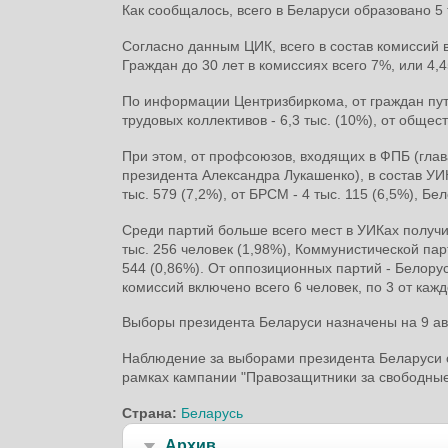
Как сообщалось, всего в Беларуси образовано 5 
Согласно данным ЦИК, всего в состав комиссий в
Граждан до 30 лет в комиссиях всего 7%, или 4,4
По информации Центризбиркома, от граждан путе
трудовых коллективов - 6,3 тыс. (10%), от общес
При этом, от профсоюзов, входящих в ФПБ (гла
президента Александра Лукашенко), в состав УИК
тыс. 579 (7,2%), от БРСМ - 4 тыс. 115 (6,5%), Бе
Среди партий больше всего мест в УИКах получи
тыс. 256 человек (1,98%), Коммунистической пар
544 (0,86%). От оппозиционных партий - Белору
комиссий включено всего 6 человек, по 3 от кажд
Выборы президента Беларуси назначены на 9 ав
Наблюдение за выборами президента Беларуси о
рамках кампании "Правозащитники за свободны
Страна:
Беларусь
Архив