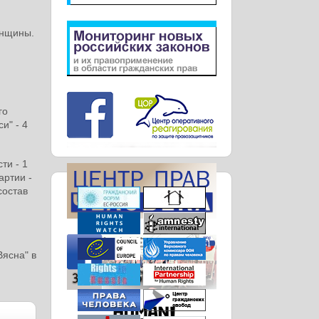
енщины.
го
и" - 4
ти - 1
артии -
состав
ясна" в