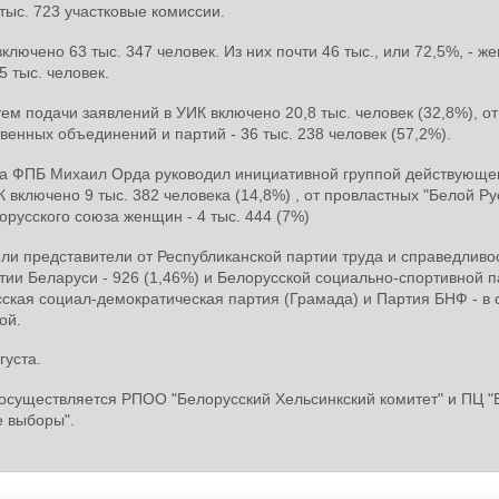
тыс. 723 участковые комиссии.
ключено 63 тыс. 347 человек. Из них почти 46 тыс., или 72,5%, - ж
5 тыс. человек.
м подачи заявлений в УИК включено 20,8 тыс. человек (32,8%), от
твенных объединений и партий - 36 тыс. 238 человек (57,2%).
ва ФПБ Михаил Орда руководил инициативной группой действующе
 включено 9 тыс. 382 человека (14,8%) , от провластных "Белой Рус
лорусского союза женщин - 4 тыс. 444 (7%)
ли представители от Республиканской партии труда и справедливос
тии Беларуси - 926 (1,46%) и Белорусской социально-спортивной п
сская социал-демократическая партия (Грамада) и Партия БНФ - в 
ой.
густа.
существляется РПОО "Белорусский Хельсинкский комитет" и ПЦ "В
е выборы".