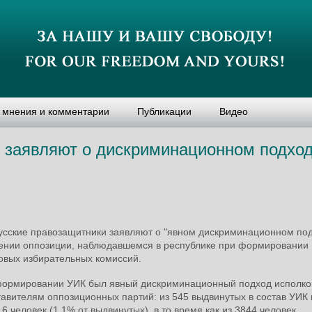
, мнения и комментарии
Публикации
Видео
 заявляют о дискриминационном подхо
усские правозащитники заявляют о "явном дискриминационном под
ении оппозиции, наблюдавшемся в республике при формировании
овых избирательных комиссий.
формировании УИК был явный дискриминационный подход исполко
авителям оппозиционных партий: из 545 выдвинутых в состав УИК
 6 человек (1,1% от выдвинутых), в то время как из 3844 человек,