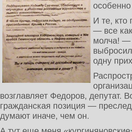
особенно
И те, кто
— все как
молча! —
выбросили
одну при
Распрост
организа
возглавляет Федоров, депутат. Во
гражданская позиция — преслед
думают иначе, чем он.
А тут еще меня «кургиняновские