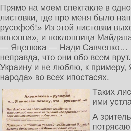
Прямо на моем спектакле в одн
листовки, где про меня было на
русофоб!» Из этой листовки вых
колонна», и поклонница Майда
— Яценюка — Нади Савченко… Не
неправда, что они обо всем врут
Украину и не люблю, к примеру, 
народа» во всех ипостасях.
Таких лис
ими устл
А зрител
потрясаю