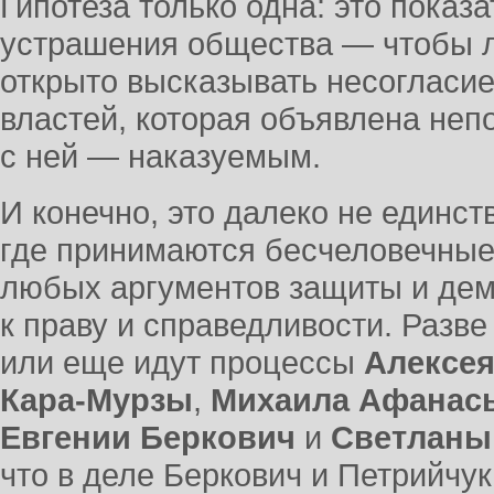
Гипотеза только одна: это показ
устрашения общества — чтобы л
открыто высказывать несогласи
властей, которая объявлена неп
с ней — наказуемым.
И конечно, это далеко не единс
где принимаются бесчеловечны
любых аргументов защиты и де
к праву и справедливости. Разв
или еще идут процессы
Алексея
Кара-Мурзы
,
Михаила Афанас
Евгении Беркович
и
Светланы
что в деле Беркович и Петрийчу