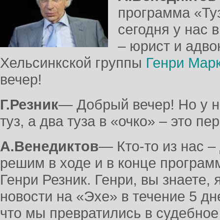
программа «Ту
сегодня у нас 
– юрист и адво
Хельсинкской группы
Генри Марк
вечер!
Г.Резник
― Добрый вечер! Но у н
туз, а два туза в «очко» – это пе
А.Венедиктов
― Кто-то из нас –
решим в ходе и в конце програм
Генри Резник. Генри, вы знаете,
новости на «Эхе» в течение 5 д
что мы превратились в судебное