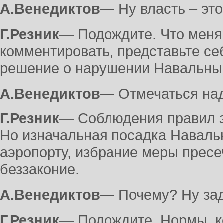
А.Венедиктов
― Ну власть – это
Г.Резник
― Подождите. Что меня
комментировать, представьте се
решение о нарушении Навальным
А.Венедиктов
― Отмечаться на
Г.Резник
― Соблюдения правил э
Но изначальная посадка Навальн
аэропорту, избрание меры пресе
беззаконие.
А.Венедиктов
― Почему? Ну зад
Г.Резник
― Подождите. Нормы, к