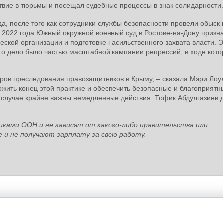
твие в тюрьмы и посещал судебные процессы в знак солидарности.
а, после того как сотрудники службы безопасности провели обыск 
 2022 года Южный окружной военный суд в Ростове-на-Дону призна
еской организации и подготовке насильственного захвата власти. Э
о дело было частью масштабной кампании репрессий, в ходе кото
еров преследования правозащитников в Крыму, – сказала Мэри Лоул
жить конец этой практике и обеспечить безопасные и благоприятн
 случае крайне важны немедленные действия. Тофик Абдулгазиев 
иками ООН и не зависят от какого-либо правительства или
 и не получают зарплату за свою работу.