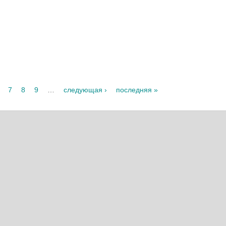
7
8
9
…
следующая ›
последняя »