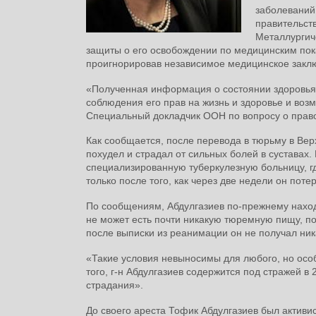
заболеваний
правительст
Металлургич
защиты о его освобождении по медицинским пок
проигнорировав независимое медицинское закл
«Полученная информация о состоянии здоровья 
соблюдения его прав на жизнь и здоровье и воз
Cпециальный докладчик ООН по вопросу о прав
Как сообщается, после перевода в тюрьму в Вер
похудел и страдал от сильных болей в суставах.
специализированную туберкулезную больницу, гд
только после того, как через две недели он поте
По сообщениям, Абдулгазиев по-прежнему наход
не может есть почти никакую тюремную пищу, по
после выписки из реанимации он не получал ни
«Такие условия невыносимы для любого, но осо
того, г-н Абдулгазиев содержится под стражей в
страдания».
До своего ареста Тофик Абдулгазиев был актив