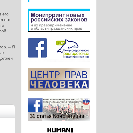
в его
л его
ти
рой
ор. – Я
ые
должен