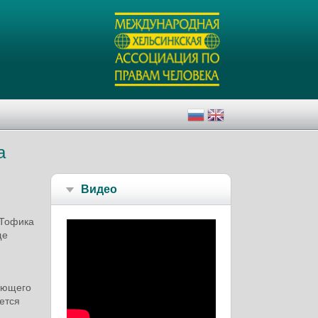
а
Видео
 Тофика
ще
вающего
ется