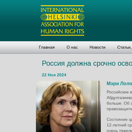
Главная
О нас
Новости
Статьи
Россия должна срочно осв
22 Ноя 2024
Мэри Лол
Российские 
Абдулгазиев
больше. Об 
правозащитн
Состояние з
12-летний ср
очень тяжелы