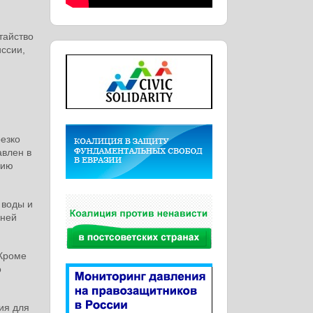
тайство
ссии,
резко
авлен в
цию
 воды и
дней
 Кроме
о
ия для