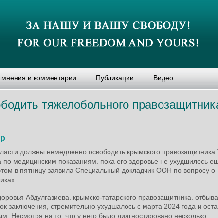
, мнения и комментарии
Публикации
Видео
ободить тяжелобольного правозащитник
ор
власти должны немедленно освободить крымского правозащитника
а по медицинским показаниям, пока его здоровье не ухудшилось е
этом в пятницу заявила Специальный докладчик ООН по вопросу о
иках.
доровья Абдулгазиева, крымско-татарского правозащитника, отбы
ок заключения, стремительно ухудшалось с марта 2024 года и оста
м. Несмотря на то, что у него было диагностировано несколько