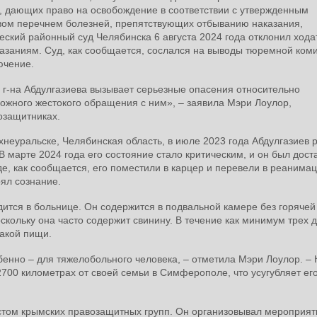
, дающих право на освобождение в соответствии с утвержденным
вом перечнем болезней, препятствующих отбыванию наказания,
еский районный суд Челябинска 6 августа 2024 года отклонил хода
азаниям. Суд, как сообщается, сослался на выводы тюремной коми
ючение.
г-на Абдулгазиева вызывает серьезные опасения относительно
можного жестокого обращения с ним», – заявила Мэри Лоулор,
озащитниках.
хнеуральске, Челябинская область, в июле 2023 года Абдулгазиев 
 В марте 2024 года его состояние стало критическим, и он был дост
е, как сообщается, его поместили в карцер и перевели в реанима
рял сознание.
ится в больнице. Он содержится в подвальной камере без горячей
скольку она часто содержит свинину. В течение как минимум трех 
какой пищи.
бенно – для тяжелобольного человека, – отметила Мэри Лоулор. –
 2700 километрах от своей семьи в Симферополе, что усугубляет ег
истом крымских правозащитных групп. Он организовывал мероприят