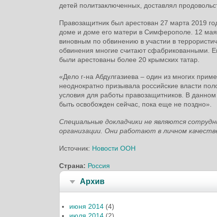
детей политзаключенных, доставлял продовольс
Правозащитник был арестован 27 марта 2019 год
доме и доме его матери в Симферополе. 12 мая
виновным по обвинению в участии в террористич
обвинения многие считают сфабрикованными. Ег
были арестованы более 20 крымских татар.
«Дело г-на Абдулгазиева – один из многих прим
неоднократно призывала российские власти поло
условия для работы правозащитников. В данном
быть освобожден сейчас, пока еще не поздно».
Специальные докладчики не являются сотрудн
организации. Они работают в личном качестве
Источник:
Новости ООН
Страна:
Россия
Архив
июня 2014
(4)
июля 2014
(2)