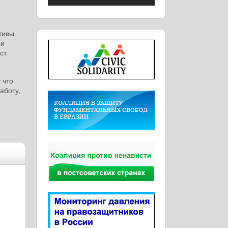
тивы.
 и
ст
 что
аботу,