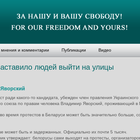
, мнения и комментарии
Публикации
Видео
заставило людей выйти на улицы
 Яворский
ст ради какого-то кандидата, убежден член правления Украинского
го союза по правам человека Владимир Яворский, проживающий в 
 во время протестов в Беларуси может быть значительно больше, 
ше может быть и задержанных. Официально их почти 5 тысяч.
к утверждает: белорусы сами выходят на протесты, организаторов