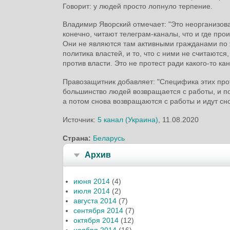
Говорит: у людей просто лопнуло терпение.
Владимир Яворский отмечает: "Это неорганизов
конечно, читают телеграм-каналы, что и где прои
Они не являются там активными гражданами по 
политика властей, и то, что с ними не считаются,
против власти. Это не протест ради какого-то ка
Правозащитник добавляет: "Специфика этих прот
большинство людей возвращается с работы, и пот
а потом снова возвращаются с работы и идут сно
Источник:
5 канал (Украина)
, 11.08.2020
Страна:
Беларусь
Архив
июня 2014
(4)
июля 2014
(2)
августа 2014
(7)
сентября 2014
(7)
октября 2014
(12)
ноября 2014
(16)