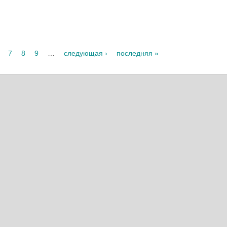
7
8
9
…
следующая ›
последняя »