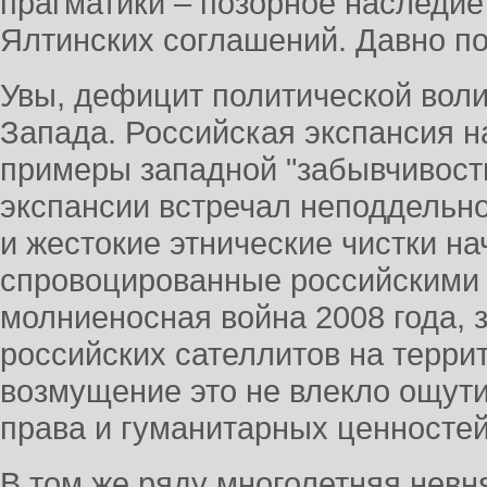
прагматики – позорное наследие
Ялтинских соглашений. Давно по
Увы, дефицит политической воли
Запада. Российская экспансия н
примеры западной "забывчивости
экспансии встречал неподдельн
и жестокие этнические чистки на
спровоцированные российскими 
молниеносная война 2008 года,
российских сателлитов на терри
возмущение это не влекло ощути
права и гуманитарных ценностей
В том же ряду многолетняя невн