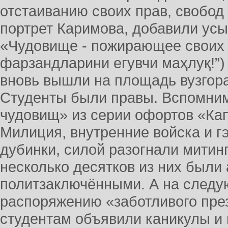
отстаиванию своих прав, свобод
портрет Каримова, добавили усы
«Чудовище - пожирающее своих д
фарзандларини егувчи маҳлуқ!”)
вновь вышли на площадь вузгора
Студенты были правы. Вспомни
чудовищ» из серии офортов «Ка
Милиция, внутренние войска и 
дубинки, силой разогнали митин
несколько десятков из них были
политзаключёнными. А на следу
распоряжению «заботливого пре
студентам объявили каникулы и