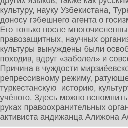
других языков, также как русски
культуру, науку Узбекистана, Ту
доносу гэбешнего агента о госиз
Его только после многочисленны
правозащитных, научных организ
культуры вынуждены были освобо
походив, вдруг «заболел» и сов
Причина в чуждости мирзиёевск
репрессивному режиму, ратующег
туркестанскую историю, культур
учёного. Здесь можно вспомнить 
руках правоохранительных орган
активиста андижанца Алижона 