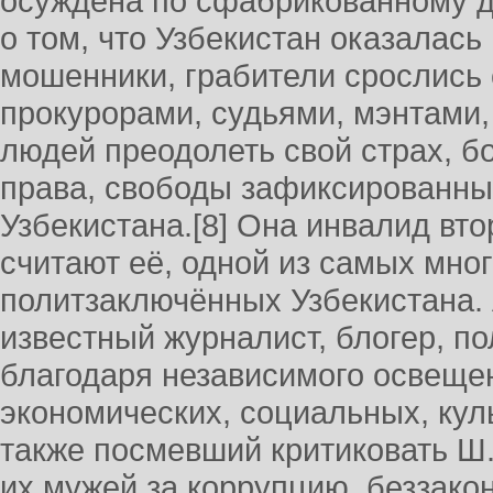
осуждена по сфабрикованному д
о том, что Узбекистан оказалась
мошенники, грабители срослись 
прокурорами, судьями, мэнтами
людей преодолеть свой страх, б
права, свободы зафиксированны
Узбекистана.[8] Она инвалид вт
считают её, одной из самых мно
политзаключённых Узбекистана.
известный журналист, блогер, п
благодаря независимого освеще
экономических, социальных, кул
также посмевший критиковать Ш.
их мужей за коррупцию, беззако