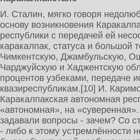
И. Сталин, мягко говоря недолюб
основу возникновения Каракалп
республики с передачей ей нес
каракалпак, статуса и большой т
Чимкентскую, Джамбульскую, О
Чарджуйскую и Хаджентскую обл
процентов узбеками, передаче 
квазиреспубликам.[10] И. Карим
Каракалпакская автономная рес
«автономная», на «суверенная»
задавали вопросы - зачем? Со с
- либо к этому устремлённости н