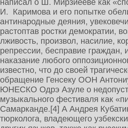
написал о Ш. Мирзиёеве как «сп
И. Каримова и его попытке обели
антинародные деяния, увековечи
растоптав ростки демократии, во
лживость, произвол, насилие, ко
репрессии, бесправие граждан, 
наказание любого оппозиционно
известно, что до своей трагическ
обращение Генсеку ООН Антониу
ЮНЕСКО Одрэ Азуле о недопуст
музыкального фестиваля как «п
Самарканде.[4] А Андрея Кубатин
тюрколога, владеющего узбекски