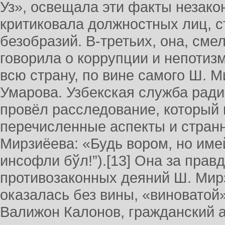
Уз», освещала эти факты незакон
критиковала должностных лиц, с
безобразий. В-третьих, она, сме
говорила о коррупции и непотиз
всю страну, по вине самого Ш. М
Умарова. Узбекская служба ради
провёл расследование, который
перечисленные аспекты и стран
Мирзиёева: «Будь вором, но имей
инсофли бўл!”).[13] Она за правд
противозаконных деяний Ш. Мирз
оказалась без вины, «виноватой»
Валижон Калонов, гражданский ак