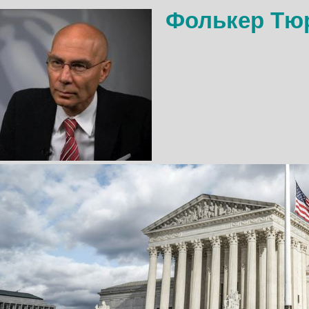
Фолькер Тю