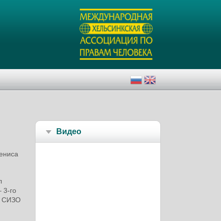
Видео
Дениса
л
 3-го
в СИЗО