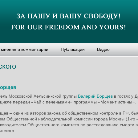
, мнения и комментарии
Публикации
Видео
ского
Борщев
ель Московской Хельсинкской группы
Валерий Борщев
в гостях у 
 цикле передач «Чай с печеньками» программы «Момент истины».
щев – один из авторов закона об общественном контроле в РФ, бы
ем Общественной наблюдательной комиссии города Москвы (1-го –
руководителем Общественного комитета по расследованию смерти 
тского.