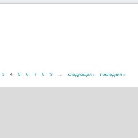
3
4
5
6
7
8
9
…
следующая ›
последняя »