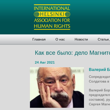
Главная
О нас
Новости
Статьи
Как все было: дело Магнит
24 Авг 2021
Валерий 
Сопредседат
Солдатова в
Валерий Бор
председател
составов), 
Сергея Магни