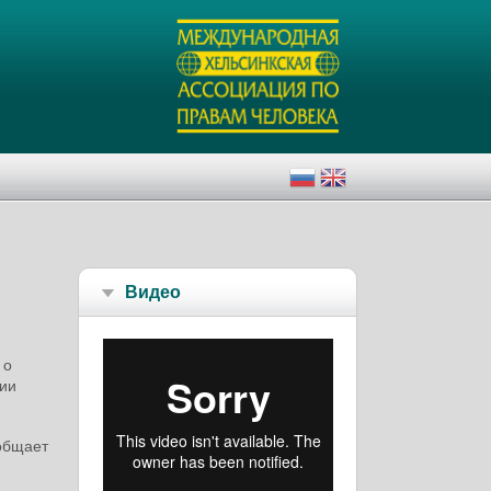
Видео
 о
нии
ообщает