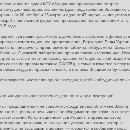
ервая коллегия судей КСУ объединила производства по трем
онституционным представлениям (два представления Верховного с
краины от 20 ноября и 23 марта и одно от 47 народных депутатов о
нваря) в одно конституционное производство постановлением от 1
015 года.
 апреля суд решил рассмотреть дело безотлагательно в форме уст
 права на конституционное представление, Верховной Рады Украин
жны быть привлечены представители Кабмина, омбудсмена, Высшег
Украины, Львовской лаборатории прав человека и гражданина, Нау
о строительства и местного самоуправления Национальной академи
ого союза по правам человека (УХСПЧ), а также в качестве эксперт
опейского суда по правам человека в отставке Владимира Буткевич
 к закрытой части пленарного заседания, чтобы обсудить дело и 
ли инициировать рассмотрение дела по закону о люстрации.
ных представлениях не содержится ходатайства об отмене Закона
онного в целом, а речь идет о необходимости проверки на соответ
оответственно Конституционный суд Украины в пределах своих
ституционности лишь те положения указанного закона, которые
ений, а не весь закон в целом», — говорится в сообщении суда.