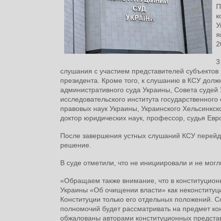
П
к
У
я
2
3
слушания с участием представителей субъектов
президента. Кроме того, к слушанию в КСУ дол
административного суда Украины, Совета судей 
исследовательского института государственног
правовых наук Украины, Украинского Хельсинкск
доктор юридических наук, профессор, судья Евр
После завершения устных слушаний КСУ перейдет
решение.
В суде отметили, что не инициировали и не мог
«Обращаем также внимание, что в конституцион
Украины «Об очищении власти» как неконституци
Конституции только его отдельных положений. С
полномочий будет рассматривать на предмет кон
обжалованы авторами конституционных представл