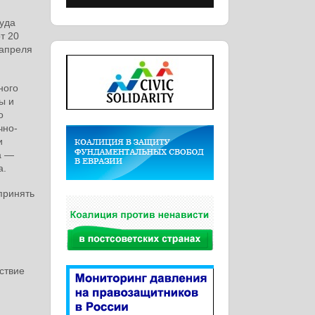
уда
т 20
 апреля
ного
ы и
о
чно-
и
а —
а.
принять
ствие