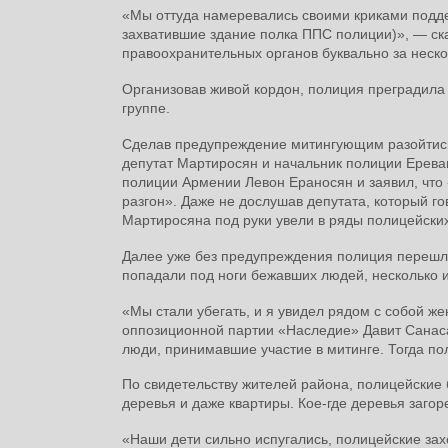
«Мы оттуда намеревались своими криками подде
захватившие здание полка ППС полиции)», — ск
правоохранительных органов буквально за неск
Организовав живой кордон, полиция преградила
группе.
Сделав предупреждение митингующим разойтись,
депутат Мартиросян и начальник полиции Ерева
полиции Армении Левон Ераносян и заявил, что 
разгон». Даже не дослушав депутата, который г
Мартиросяна под руки увели в ряды полицейских
Далее уже без предупреждения полиция перешл
попадали под ноги бежавших людей, несколько и
«Мы стали убегать, и я увидел рядом с собой ж
оппозиционной партии «Наследие» Давит Санаса
люди, принимавшие участие в митинге. Тогда пол
По свидетельству жителей района, полицейские
деревья и даже квартиры. Кое-где деревья загор
«Наши дети сильно испугались, полицейские зах