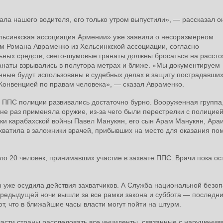
ала нашего водителя, его только утром выпустили», — рассказал о
льсинкская ассоциация Армении» уже заявили о несоразмерном
м Романа Авраменко из Хельсинкской ассоциации, согласно
ых средств, свето-шумовые гранаты должны бросаться на рассто
ранаты взрывались в полутора метрах и ближе. «Мы документируем
анные будут использованы в судебных делах в защиту пострадавших
 Конвенцией по правам человека», — сказал Авраменко.
а ППС полиции развивались достаточно бурно. Вооруженная группа
не раз применяла оружие, из-за чего были перестрелки с полицией
ки карабахской войны Павел Манукян, его сын Арам Манукян, Ара
хватила в заложники врачей, прибывших на место для оказания п
о 20 человек, принимавших участие в захвате ППС. Врачи пока ос
 уже осудила действия захватчиков. А Служба национальной безоп
предыдущей ночи вышли за все рамки закона и суббота — последни
т, что в ближайшие часы власти могут пойти на штурм.
асти страны расследовать все инциденты, связанные с нарушения