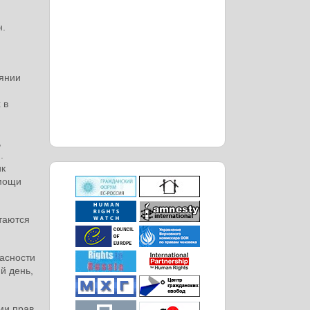
н.
янии
 в
,
.
ик
омощи
таются
асности
й день,
ми прав