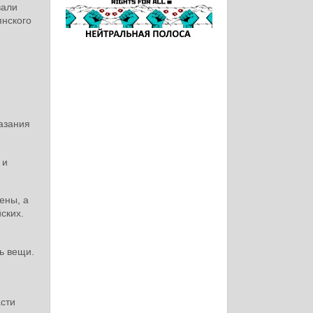
вали
янского
азания
 и
ены, а
ских.
ь вещи.
асти