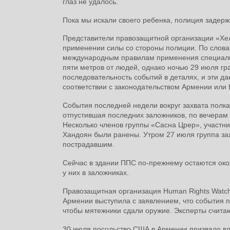
глаз не удалось.
Пока мы искали своего ребенка, полиция задерж
Представители правозащитной организации «Хе
применении силы со стороны полиции. По слова
международным правилам применения специальн
пяти метров от людей, однако ночью 29 июля г
последовательность событий в деталях, и эти д
соответствии с законодательством Армении или
События последней недели вокруг захвата полк
отпустившая последних заложников, по вечерам 
Несколько членов группы «Сасна Црер», участни
Хандоян были ранены. Утром 27 июля группа за
пострадавшим.
Сейчас в здании ППС по-прежнему остаются окол
у них в заложниках.
Правозащитная организация Human Rights Watch
Армении выступила с заявлением, что события 
чтобы мятежники сдали оружие. Эксперты считаю
30 июля посольство США в Армении призвало вл