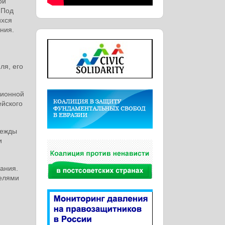
ой
 Под
ихся
ния.
ля, его
ционной
ейского
дежды
и
ания.
телями