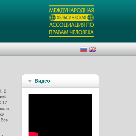
Видео
. В
кий.
С 17
 июля
тся
 Все