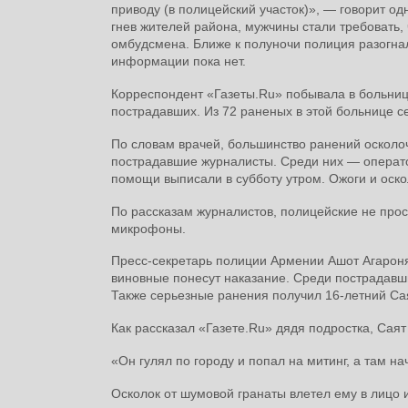
приводу (в полицейский участок)», — говорит о
гнев жителей района, мужчины стали требовать,
омбудсмена. Ближе к полуночи полиция разогнал
информации пока нет.
Корреспондент «Газеты.Ru» побывала в больнице
пострадавших. Из 72 раненых в этой больнице с
По словам врачей, большинство ранений осколоч
пострадавшие журналисты. Среди них — оператор
помощи выписали в субботу утром. Ожоги и оск
По рассказам журналистов, полицейские не прос
микрофоны.
Пресс-секретарь полиции Армении Ашот Агаронян
виновные понесут наказание. Среди пострадавши
Также серьезные ранения получил 16-летний Сая
Как рассказал «Газете.Ru» дядя подростка, Саят
«Он гулял по городу и попал на митинг, а там н
Осколок от шумовой гранаты влетел ему в лицо и