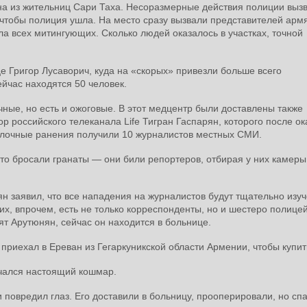
дна из жительниц Сари Таха. Несоразмерные действия полиции выз
 чтобы полиция ушла. На место сразу вызвали представителей арм
а всех митингующих. Сколько людей оказалось в участках, точной
 Григор Лусаворич, куда на «скорых» привезли больше всего
ейчас находятся 50 человек.
ные, но есть и ожоговые. В этот медцентр были доставлены также
 российского телеканала Life Тигран Гаспарян, которого после ок
олочные ранения получили 10 журналистов местных СМИ.
то бросали гранаты — они били репортеров, отбирая у них камеры
 заявил, что все нападения на журналистов будут тщательно изуч
х, впрочем, есть не только корреспонденты, но и шестеро полицей
т Арутюнян, сейчас он находится в больнице.
 приехал в Ереван из Гегаркуникской области Армении, чтобы купит
ачался настоящий кошмар.
 повредил глаз. Его доставили в больницу, прооперировали, но сп