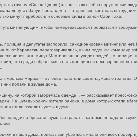
ржать группу «Сасна Црер» (так называют себя вооруженные люд
азала депутат Заруи Постанджян. Потерявшие контроль сотрудники
олько минут перебросили основные силы в район Сари Таха.
 путь митингующим, якобы намеревавшимся прорваться к вооруже
 полиция и депутаты заспорили, санкционирован митинг или нет. 
на Ашот Карапетян переговаривались, к ним подошел командир во
«если через пять минут Мартиросян не уведет людей, то полиция 
оворил, что среди собравшихся есть женщины и несовершеннолетни
.
а к жестким мерам — в людей полетели свето-шумовые гранаты. 
з них попали в жилые дома.
енщину, на которой загорелась одежда», — рассказывает пресс-сек
рян. На шум выходили жители района, в дома которых стали вбег
иция стала заходить уже и в дома.
 беспорядочно бросали шумовые гранаты, которые попадали в сухи
елись.
одили в наши дома, приказывая убраться, иначе они всех подвергн