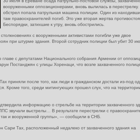
30 июля в Ереване осада патрульно-постовой службы, захваченн
вооруженными оппозиционерами, вновь вылилась в перестрелку.
обстрел попала патрульная машина полиции. Один из находивш
там правоохранителей погиб. Это уже вторая жертва противостоя
Беспорядки, затихшие к утру, вновь обострились.
 столкновениях с вооруженными активистами погибли уже двое
оян при штурме здания. Второй сотрудник полиции был убит 30 ию
во главе с депутатами Национального собрания Армении от оппози
уи Постанджян с улицы Хоренаци, что возле захваченного полиц
Тах приняли после того, как люди в гражданском достали из-под о
ся. Кроме того, среди митингующих прошел слух, что на территори
дтвердила информацию о стрельбе на территории захваченного зд
ы ППС звучали выстрелы… В результате перестрелки с правоохрани
 так и вооруженной группы», — сообщили в СНБ.
он Сари Тах, расположенный недалеко от захваченного здания на