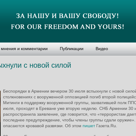
, мнения и комментарии
Публикации
Видео
ыхнули с новой силой
Беспорядки в Армении вечером 30 июля вспыхнули с новой силой
столкновениях с вооруженной оппозицией погиб второй полицейс
Митинги в поддержку вооруженной группы, захватившей полк ПП
июля, проходят в Ереване уже вторую неделю. СНБ Армении 30
распространила заявление, где говорится, что «террористам дае
последнее предупреждение, чтобы члены группы сдали оружие».
опасаются кровавой развязки. Об этом
пишет
Газета.Ru.