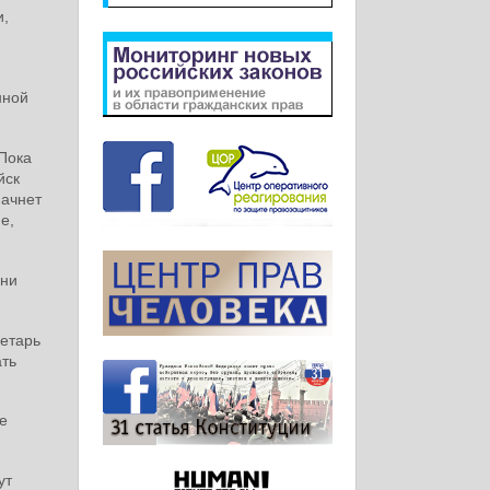
и,
нной
Пока
йск
начнет
е,
Они
ретарь
ать
е
ут