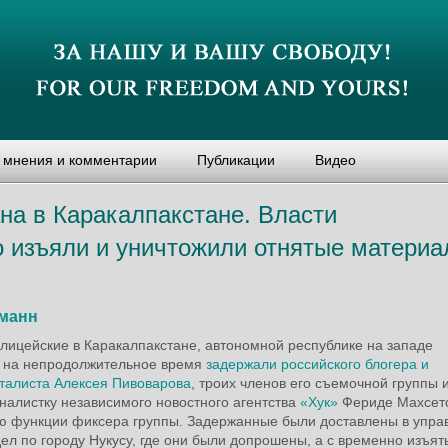
, мнения и комментарии
Публикации
Видео
на в Каракалпакстане. Власти
о изъяли и уничтожили отнятые матери
манн
олицейские в Каракалпакстане, автономной республике на западе
, на непродолжительное время
задержали российского блогера и
талиста Алексея Пивоварова
, троих членов его съемочной группы 
налистку независимого новостного агентства
«Хук»
Фериде Махсето
 функции фиксера группы. Задержанные были доставлены в упра
ел по городу Нукусу, где они были допрошены, а с временно изъят