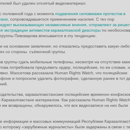
телей был удален отснятый видеоматериал.
с половиной года с момента
подавления силовиками протестов в
тане
, сопровождавшегося применением насилия. С тех пор
едуют высказывающих независимые мнения, отправляют за решет
я экстрадиции активистов каракалпакской диаспоры
по необоснов
руппы Пивоварова вписывается в эту тенденцию.
и на основании заявления, но отказались предоставить какую-либо
х со стороны съёмочной группы.
в группы сдать мобильные телефоны, несмотря на отсутствие как
етова потребовала предъявить ордер, полицейские, по ее словам, 
ивно. Махсетова рассказала Human Rights Watch, что полицейские
ефоне и попросили удалить фотографию, сделанную ранее в тот д
ний.
дательства, каракалпакстанские полицейские временно конфиско
 Каракалпакстане материалом. Как рассказала Human Rights Watc
ли им возвращены, обнаружилось, что все видеозаписи на них были
е информации и массовых коммуникаций Республики Каракалпакс
но которому «зарубежные журналисты» были задержаны в связи с те