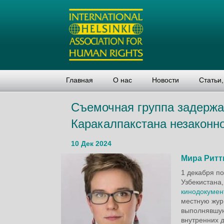
Главная
О нас
Новости
Статьи
Съемочная группа задержа
Каракалпакстана незаконн
10 Дек 2024
Мира Ритт
1 декабря п
Узбекистана
кинодокумен
местную жур
выполнявшую
внутренних д