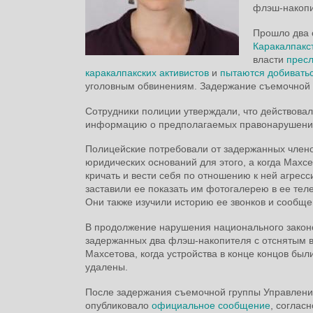
флэш-накопи
Прошло два 
Каракалпакс
власти
пресл
каракалпакских активистов
и
пытаются добиватьс
уголовным обвинениям. Задержание съемочной г
Сотрудники полиции утверждали, что действовал
информацию о предполагаемых правонарушения
Полицейские потребовали от задержанных члено
юридических оснований для этого, а когда Махс
кричать и вести себя по отношению к ней агресс
заставили ее показать им фотогалерею в ее тел
Они также изучили историю ее звонков и сообще
В продолжение нарушения национального законо
задержанных два флэш-накопителя с отснятым в
Махсетова, когда устройства в конце концов бы
удалены.
После задержания съемочной группы Управлени
опубликовало
официальное сообщение
, соглас