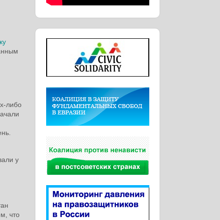
ку
анным
их-либо
начали
ень.
вали у
h
тан
м, что