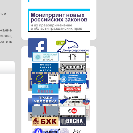
ть и
ржание
стана,
ратить