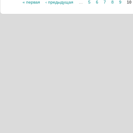
« первая
‹ предыдущая
…
5
6
7
8
9
10
Страницы