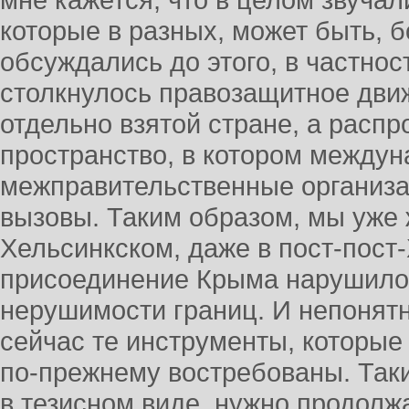
мне кажется, что в целом звучали
которые в разных, может быть, б
обсуждались до этого, в частност
столкнулось правозащитное движ
отдельно взятой стране, а расп
пространство, в котором между
межправительственные организа
вызовы. Таким образом, мы уже 
Хельсинкском, даже в пост-пост-
присоединение Крыма нарушило
нерушимости границ. И непонят
сейчас те инструменты, которые 
по-прежнему востребованы. Так
в тезисном виде, нужно продолжа