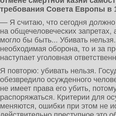
отмене смертной казни самост
требования Совета Европы в 
— Я считаю, что сегодня д
о
лжно
на общечеловеческих запретах, а
могло бы быть... Убивать нельзя.
необходимая оборона, то и за п
наступает уголовная ответственн
Я повторю: убивать нельзя. Госу
обезвредило осужденного челов
не имеет права его убить, потом
распоряжаться. Критерии для о
меняются, ошибки при этом не 
действительно преступное это о