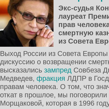
Экс-судья Кон
лауреат Прем
прав человек
смертную каз
из Совета Ев
Выход России из Совета Европы
дискуссию о возвращении смертн
высказались
зампред
Совбеза Д
Медведев,
фракция
ЛДПР в Гос
правам человека. О том, что зна
откат в прошлое, мы поговорил
Морщаковой, которая в 1996 году